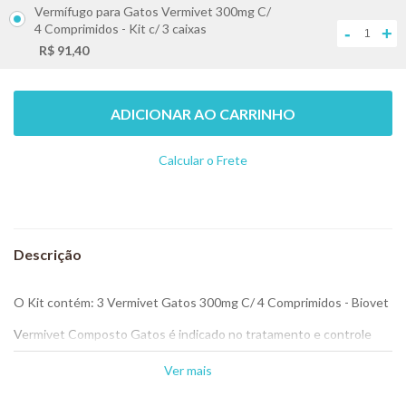
Vermífugo para Gatos Vermivet 300mg C/
4 Comprimidos - Kit c/ 3 caixas
-
+
R$ 91,40
ADICIONAR AO CARRINHO
Calcular o Frete
Não sei meu CEP
O Kit contém: 3 Vermivet Gatos 300mg C/ 4 Comprimidos - Biovet
Vermivet Composto Gatos é indicado no tratamento e controle
das principais verminoses que acometem os gatos e possui
comprovada eficácia contra os seguintes agentes etiológicos:
Ver mais
Toxocara cati, Toxocara canis, Toxascaris leonina, Ancylostoma