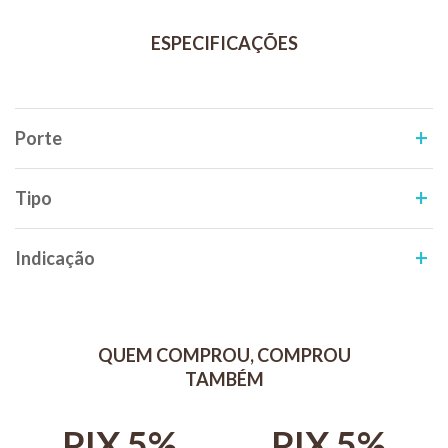
tubaeforme, Ancylostoma braziliense, Ancylostoma caninum,
Uncinaria stenocephala, Physaloptera, Joyeuxiella pasqualei,
Dipylidium caninum, Taenia pisiformis, Taenia taeniaeformis, Taenia
hydatigena, Taenia multiceps, Taenia ovis, Echinococcus
multilocularis, Echinococcus multiloculares, Mesocestoides corti.
Modo de uso:
Porte
Vermivet Composto Gatos deve ser administrado por via oral, em
dose única, sendo a dose repetida após 15 dias, de acordo com o
peso do animal.
Tipo
O uso de Vermivet Composto Gatos não compromete a rotina do
animal, não havendo necessidade de jejum prévio e/ou qualquer
Indicação
alteração na dieta.
Filhotes: Devem ser tratados a partir de 15 dias de idade. A
vermifugação dos filhotes é fundamental para seu
desenvolvimento físico e imunológico.
QUEM COMPROU, COMPROU
Fêmeas: Antes de serem cobertas e 10 dias antes do parto, com o
TAMBÉM
intuito de diminuir a infestação dos filhotes.
Adultos: O tratamento deve ser repetido a cada 3 meses.
PIX 5%
PIX 5%