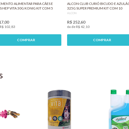
EMENTO ALIMENTAR PARA CÃES E
ALCON CLUB CURIÓ BICUDO E AZULÃ
S HEP VITA 30G KONIG KIT COM 5
325G SUPER PREMIUM KIT COM 10
G
ALCON
17,00
R$ 252,60
 R$ 102,83
6x de R$ 42,10
COMPRAR
COMPRAR
s