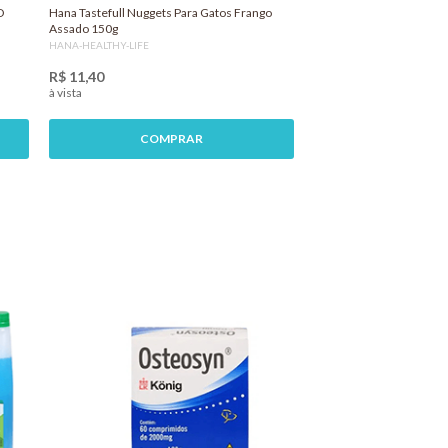
O
Hana Tastefull Nuggets Para Gatos Frango
Assado 150g
HANA-HEALTHY-LIFE
R$ 11,40
à vista
COMPRAR