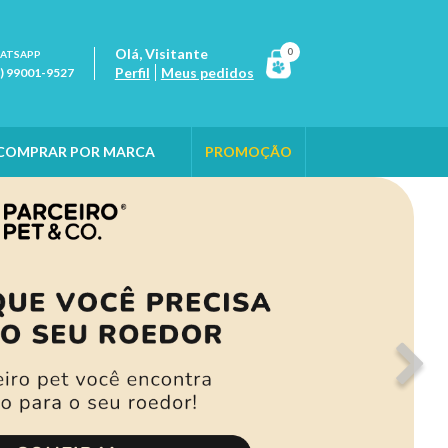
Olá,
Visitante
0
ATSAPP
Perfil
Meus pedidos
1) 99001-9527
COMPRAR POR MARCA
PROMOÇÃO