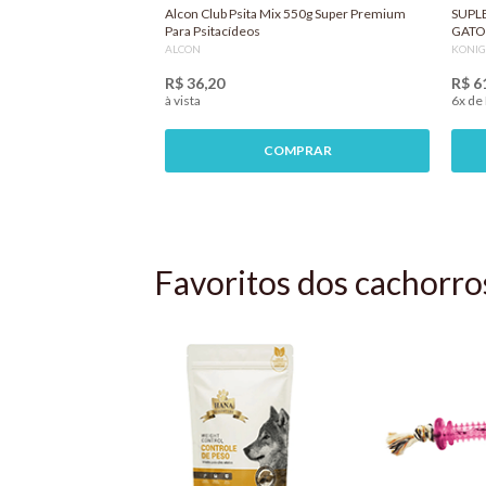
Alcon Club Psita Mix 550g Super Premium
SUPL
Para Psitacídeos
GATO
ALCON
KONI
R$ 36,20
R$ 6
à vista
6x de
COMPRAR
Favoritos dos cachorro