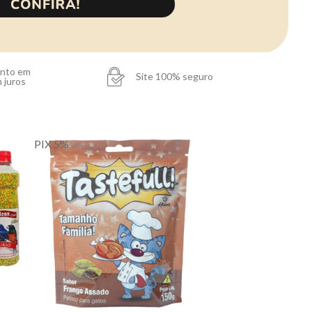
ento em
Site 100% seguro
 juros
PIX 5%