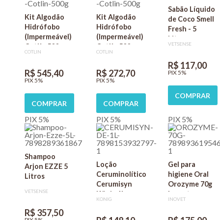
Sabão Líquido
Kit Algodão
Kit Algodão
de Coco Smell
Hidrófobo
Hidrófobo
Fresh - 5
(Impermeável)
(Impermeável)
Litros
VETSENSE
Cotlín 500g -
Cotlín 500g -
COTLIN
COTLIN
com 10
com 5
R$ 117,00
unidades
unidades
R$ 545,40
R$ 272,70
PIX 5%
PIX 5%
PIX 5%
COMPRAR
COMPRAR
COMPRAR
PIX 5%
PIX 5%
PIX 5%
Shampoo
Loção
Gel para
Arjon EZZE 5
Ceruminolítico
higiene Oral
Litros
Cerumisyn
Orozyme 70g
VETSENSE
König 1L
Inovet
KONIG
INOVET
R$ 357,50
PIX 5%