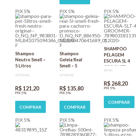
PIX 5%
PIX 5%
PIX 5%
SHAMPOO
Shampoo
Shampoo
PELAGEM
Neutro Smell –
Geleia Real
ESCURA 5L 4
5 Litros
Smell – 5
GROOMER
IBASA
Litros
PROFISSIONAL
VETSENSE
VETSENSE
IBASA PARA
R$ 268,20
CÃES E GATOS
R$ 121,20
R$ 135,80
PIX 5%
PIX 5%
PIX 5%
COMPRAR
COMPRAR
COMPRAR
PIX 5%
PIX 5%
PIX 5%