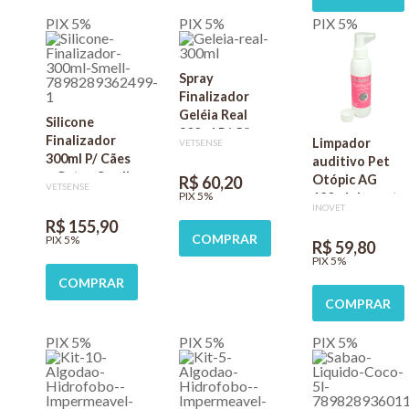
PIX 5%
PIX 5%
PIX 5%
Spray
Finalizador
Geléia Real
Silicone
300ml P/ Cães
Finalizador
Limpador
VETSENSE
e Gatos Smell
300ml P/ Cães
auditivo Pet
Fresh
e Gatos Smell
Otópic AG
R$ 60,20
VETSENSE
Fresh
PIX 5%
120ml- Inovet
INOVET
R$ 155,90
COMPRAR
PIX 5%
R$ 59,80
PIX 5%
COMPRAR
COMPRAR
PIX 5%
PIX 5%
PIX 5%