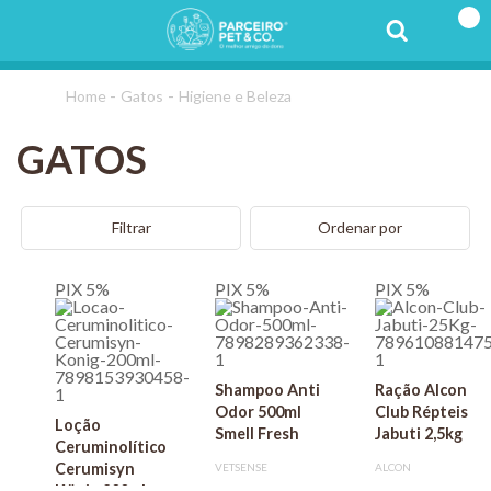
Gatos
Higiene e Beleza
GATOS
Filtrar
Ordenar por
PIX 5%
PIX 5%
PIX 5%
Shampoo Anti
Ração Alcon
Odor 500ml
Club Répteis
Loção
Smell Fresh
Jabuti 2,5kg
Ceruminolítico
Cerumisyn
VETSENSE
ALCON
König 200ml