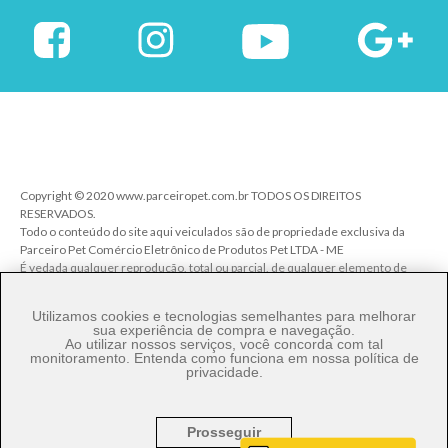
Copyright © 2020 www.parceiropet.com.br TODOS OS DIREITOS
RESERVADOS.
Todo o conteúdo do site aqui veiculados são de propriedade exclusiva da
Parceiro Pet Comércio Eletrônico de Produtos Pet LTDA - ME
É vedada qualquer reprodução, total ou parcial, de qualquer elemento de
identidade, sem expressa autorização. A violação de qualquer direito
mencionado implicará na responsabilização cível e criminal nos termos da
Utilizamos cookies e tecnologias semelhantes para melhorar
Lei.
sua experiência de compra e navegação.
Ao utilizar nossos serviços, você concorda com tal
Parceiro Pet Comércio de Produtos Pet LTDA - ME - CNPJ: 27.206.029/0001-
monitoramento. Entenda como funciona em nossa
política de
80
privacidade
.
Rua Ângelo Pereira, 92 - Vila Talarico - Cep. 03534-140 - São Paulo/SP
Prosseguir