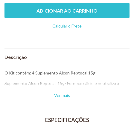
ADICIONAR AO CARRINHO
Calcular o Frete
Não sei meu CEP
O Kit contém: 4 Suplemento Alcon Reptocal 15g
Suplemento Alcon Reptocal 15g- Fornece cálcio e neutraliza a
acidez da água.
Ver mais
Composição: Sulfato de cálcio (97%), cloreto de sódio (2,75%),
vitamina B1 (0,25%).
Modo de uso:
Deixar o bloco afundar na água do aquaterrário.