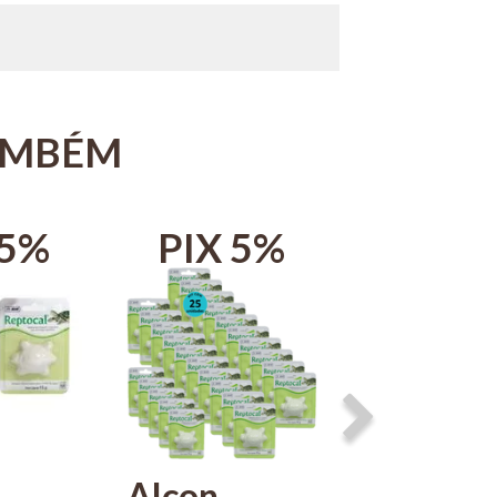
AMBÉM
 5%
PIX 5%
PIX 
Alcon
Kit 5