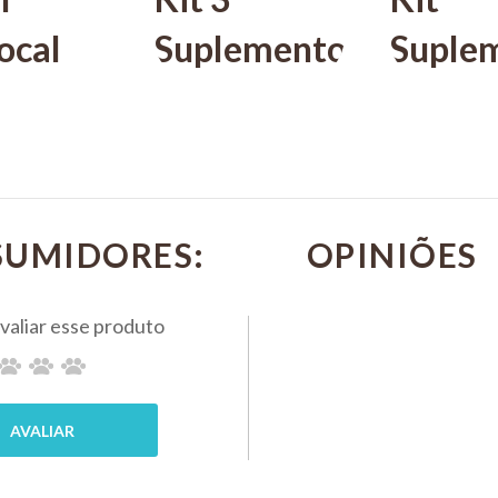
ocal
Suplemento
Suple
Kit
Alcon
Alcon
30
Reptocal
Labco
ades
15g
Reptov
ALCON
15ml 
SUMIDORES:
0
R$ 37,30
Suple
PIX 5%
Alcon
MPRAR
COMPRAR
Reptoc
15g
ALCON