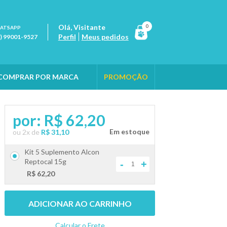
Olá,
Visitante
0
ATSAPP
Perfil
Meus pedidos
1) 99001-9527
COMPRAR POR MARCA
PROMOÇÃO
por:
R$ 62,20
ou
2
x
de
R$ 31,10
Kit 5 Suplemento Alcon
Reptocal 15g
-
+
R$ 62,20
ADICIONAR AO CARRINHO
Calcular o Frete