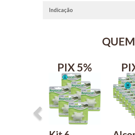
Indicação
QUEM
IX 5%
PIX 5%
PI
on
Kit 6
Alco