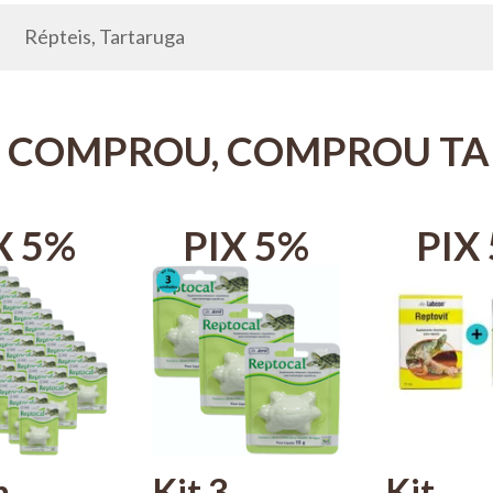
Répteis, Tartaruga
 COMPROU, COMPROU T
X 5%
PIX 5%
PIX
n
Kit 3
Kit