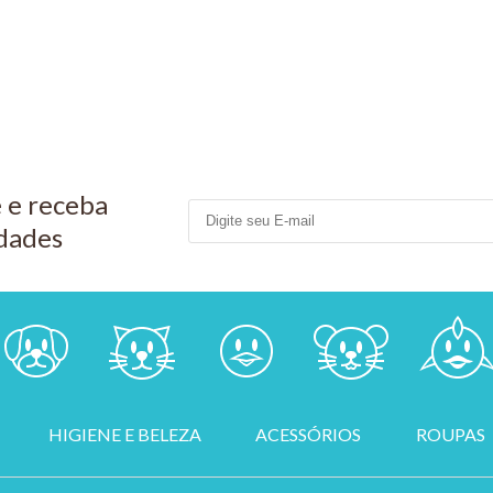
R$ 27,60
PIX 5%
COMP
 e receba
dades
HIGIENE E BELEZA
ACESSÓRIOS
ROUPAS