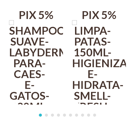
higiene.
Animais de pele sensível (pelagem branca, filhotes, etc.).
PIX 5%
PIX 5%
Modo de uso:
Aplicar uma quantidade suficiente sobre os pelos e a pele úmidos.
Deixar agir por 10 minutos antes de enxaguar
Se necessário, pode ser alternado com shampoos medicinais
(antissépticos, antiseborreicos, antimicóticos etc.).
A frequência de uso pode variar conforme a condição do paciente e
ao critério do profissional da área.