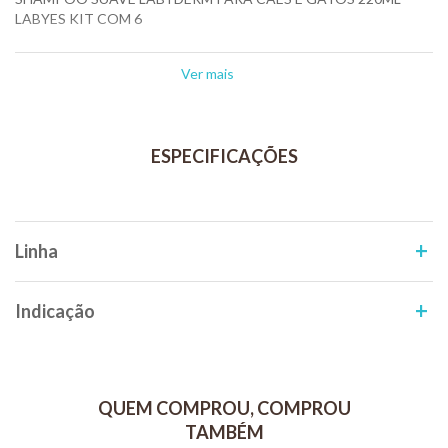
LABYES KIT COM 6
É um shampoo nutritivo. de pH equilibrado.
Ver mais
Sua fórmula com Ph neutro, livre de sais e corantes, limpa
delicadamente com ação queratoplástica.
Especialmente formulado com tensoativos suaves para peles
sensíveis ou irritadas.
Alivia o prurido e a irritação com ação descongestiva e calmante.
Indicado para cães e gatos alérgicos ou atópicos.
Linha
Evita a desidratação da pele e protege da invasão microbiana
Dermatite atópica (em fase aguda e de manutenção).
Indicação
Seborreia seca.
Tratamento de sarnas, queimaduras, entre outras afecções, como
coadjuvante por sua ação queratoplástica.
QUEM COMPROU, COMPROU
Pacientes que requerem banhos frequentes por motivos de
TAMBÉM