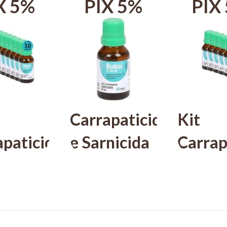
X 5%
PIX 5%
PIX
Carrapaticida
Kit
apaticida
e Sarnicida
Carrap
nicida
Butox MSD
e Sarn
x MSD
20ml
Butox
MSD
 C/ 10
20ml C
R$ 6,90