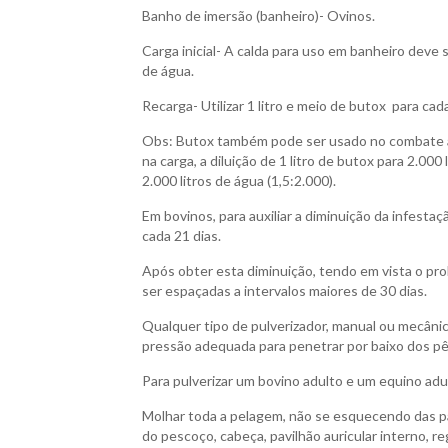
Banho de imersão (banheiro)- Ovinos.
Carga inicial- A calda para uso em banheiro deve 
de água.
Recarga- Utilizar 1 litro e meio de butox para cada
Obs: Butox também pode ser usado no combate à D
na carga, a diluição de 1 litro de butox para 2.000
2.000 litros de água (1,5:2.000).
Em bovinos, para auxiliar a diminuição da infestaç
cada 21 dias.
Após obter esta diminuição, tendo em vista o pro
ser espaçadas a intervalos maiores de 30 dias.
Qualquer tipo de pulverizador, manual ou mecânic
pressão adequada para penetrar por baixo dos pê
Para pulverizar um bovino adulto e um equino adult
Molhar toda a pelagem, não se esquecendo das p
do pescoço, cabeça, pavilhão auricular interno, r