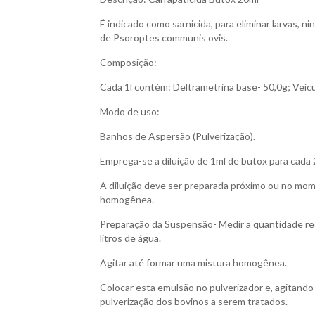
É indicado como sarnicida, para eliminar larvas, n
de Psoroptes communis ovis.
Composição:
Cada 1l contém: Deltrametrina base- 50,0g; Veículo
Modo de uso:
Banhos de Aspersão (Pulverização).
Emprega-se a diluição de 1ml de butox para cada 
A diluição deve ser preparada próximo ou no mo
homogênea.
Preparação da Suspensão- Medir a quantidade re
litros de água.
Agitar até formar uma mistura homogênea.
Colocar esta emulsão no pulverizador e, agitand
pulverização dos bovinos a serem tratados.