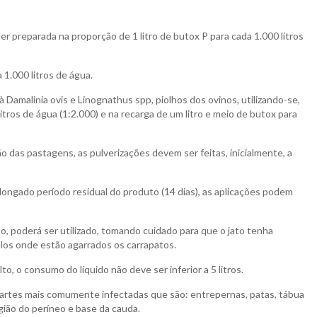
ser preparada na proporção de 1 litro de butox P para cada 1.000 litros
 1.000 litros de água.
amalinia ovis e Linognathus spp, piolhos dos ovinos, utilizando-se,
 litros de água (1:2.000) e na recarga de um litro e meio de butox para
ão das pastagens, as pulverizações devem ser feitas, inicialmente, a
longado período residual do produto (14 dias), as aplicações podem
o, poderá ser utilizado, tomando cuidado para que o jato tenha
los onde estão agarrados os carrapatos.
o, o consumo do líquido não deve ser inferior a 5 litros.
artes mais comumente infectadas que são: entrepernas, patas, tábua
egião do períneo e base da cauda.