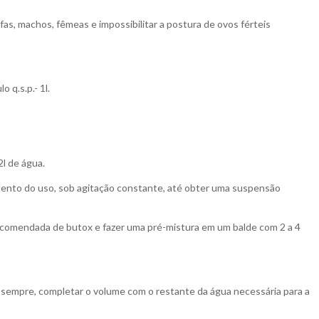
infas, machos, fêmeas e impossibilitar a postura de ovos férteis
 q.s.p.- 1l.
2l de água.
mento do uso, sob agitação constante, até obter uma suspensão
comendada de butox e fazer uma pré-mistura em um balde com 2 a 4
o sempre, completar o volume com o restante da água necessária para a