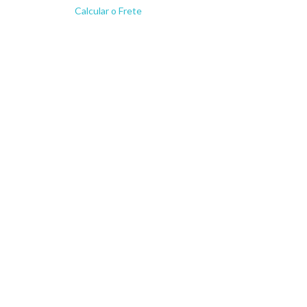
Calcular o Frete
Não sei meu CEP