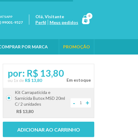
Olá,
Visitante
0
ATSAPP
Perfil
Meus pedidos
1) 99001-9527
COMPRAR POR MARCA
PROMOÇÃO
por:
R$ 13,80
ou
1
x
de
R$ 13,80
Kit Carrapaticida e
Sarnicida Butox MSD 20ml
-
+
C/ 2 unidades
R$ 13,80
ADICIONAR AO CARRINHO