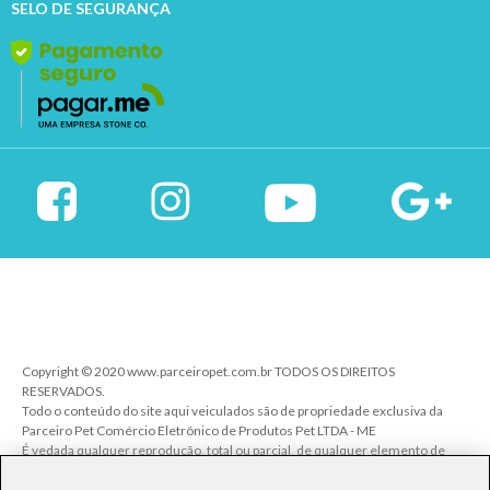
SELO DE SEGURANÇA
Copyright © 2020 www.parceiropet.com.br TODOS OS DIREITOS
RESERVADOS.
Todo o conteúdo do site aqui veiculados são de propriedade exclusiva da
Parceiro Pet Comércio Eletrônico de Produtos Pet LTDA - ME
É vedada qualquer reprodução, total ou parcial, de qualquer elemento de
identidade, sem expressa autorização. A violação de qualquer direito
mencionado implicará na responsabilização cível e criminal nos termos da