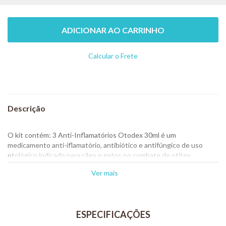
ADICIONAR AO CARRINHO
Calcular o Frete
Não sei meu CEP
O kit contém: 3 Anti-Inflamatórios Otodex 30ml é um
medicamento anti-iflamatório, antibiótico e antifúngico de uso
otológico indicado para cães e gatos no combate de otites
causadas por bactérias e fungos.
Ver mais
Possui em sua formulação três princípios ativos que lhe conferem
um amplo espectro de ação no combate às infecções otológicas:
Betametasona- Potente ação anti-inflamatória proporcionando
maior conforto ao animal por diminuir a dor provocada pela