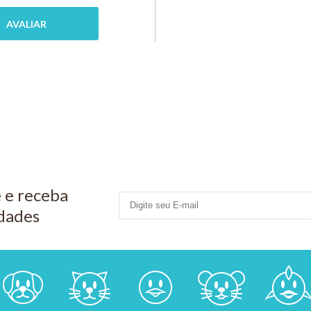
PIX 5%
COMP
MPRAR
COMPRAR
 e receba
dades