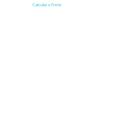
Calcular o Frete
Não sei meu CEP