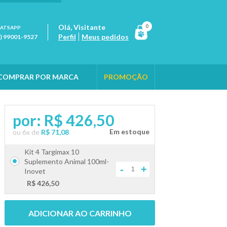
Olá,
Visitante
0
ATSAPP
Perfil
Meus pedidos
1) 99001-9527
COMPRAR POR MARCA
PROMOÇÃO
por:
R$ 426,50
ou
6
x
de
R$ 71,08
Kit 4 Targimax 10
Suplemento Animal 100ml-
-
+
Inovet
R$ 426,50
ADICIONAR AO CARRINHO