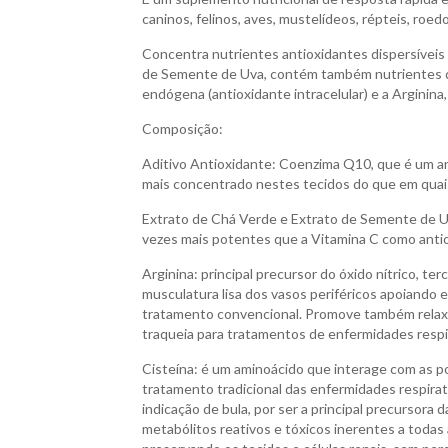
caninos, felinos, aves, mustelídeos, répteis, roed
Concentra nutrientes antioxidantes dispersíveis 
de Semente de Uva, contém também nutrientes d
endógena (antioxidante intracelular) e a Arginina
Composição:
Aditivo Antioxidante: Coenzima Q10, que é um an
mais concentrado nestes tecidos do que em quai
Extrato de Chá Verde e Extrato de Semente de Uv
vezes mais potentes que a Vitamina C como antio
Arginina: principal precursor do óxido nítrico, 
musculatura lisa dos vasos periféricos apoiando
tratamento convencional. Promove também relaxam
traqueia para tratamentos de enfermidades respir
Cisteína: é um aminoácido que interage com as p
tratamento tradicional das enfermidades respira
indicação de bula, por ser a principal precursora
metabólitos reativos e tóxicos inerentes a toda