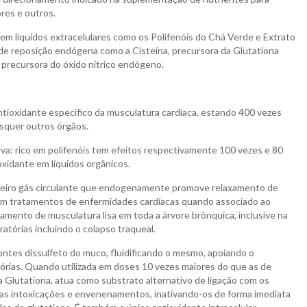
ores e outros.
em líquidos extracelulares como os Polifenóis do Chá Verde e Extrato
e reposição endógena como a Cisteína, precursora da Glutationa
, precursora do óxido nítrico endógeno.
tioxidante especifico da musculatura cardíaca, estando 400 vezes
squer outros órgãos.
a: rico em polifenóis tem efeitos respectivamente 100 vezes e 80
xidante em líquidos orgânicos.
terceiro gás circulante que endogenamente promove relaxamento de
 em tratamentos de enfermidades cardíacas quando associado ao
ento de musculatura lisa em toda a árvore brônquica, inclusive na
atórias incluindo o colapso traqueal.
ontes dissulfeto do muco, fluidificando o mesmo, apoiando o
tórias. Quando utilizada em doses 10 vezes maiores do que as de
 da Glutationa, atua como substrato alternativo de ligação com os
s as intoxicações e envenenamentos, inativando-os de forma imediata