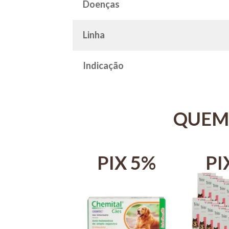
Doenças
Linha
Indicação
QUEM
IX 5%
PIX 5%
PI