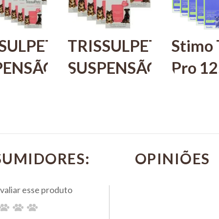
SSULPETZ
TRISSULPETZ
Stimo 
PENSÃO
SUSPENSÃO
Pro 1
 20ML
COM 20ML
Para C
A CÃES
PARA CÃES
Gatos
VET
UCBVET
Biovet
 COM
KIT COM
Com 1
SUMIDORES:
BIOVET
10
R$ 508,20
UCB
PIX 5%
0
R$ 214,10