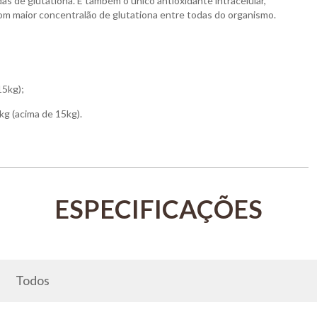
as de glutationa. É também o único antioxidante intracelular,
com maior concentralão de glutationa entre todas do organismo.
15kg);
kg (acima de 15kg).
Todos