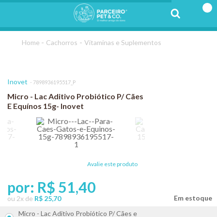
Cachorros
Vitaminas e Suplementos
Inovet
7898936195517_P
Micro - Lac Aditivo Probiótico P/ Cães
E Equínos 15g- Inovet
Avalie este produto
por:
R$ 51,40
ou
2
x
de
R$ 25,70
Micro - Lac Aditivo Probiótico P/ Cães e