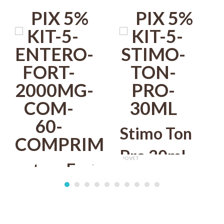
Obs. O prolongamento do uso deverá ser indicado pelo Médico
PIX 5%
PIX 5%
Veterinário.
Stimo Ton
Pro 30ml
BIOVET
Entero Fort
Para Cães e
R$ 164,20
2000mg
PIX 5%
KONIG
Gatos
Com 60
COMPRAR
R$ 978,20
Biovet Kit
PIX 5%