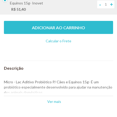
Equínos 15g- Inovet
-
+
R$ 51,40
ADICIONAR AO CARRINHO
Calcular o Frete
Não sei meu CEP
Micro - Lac Aditivo Probiótico P/ Cães e Equínos 15g- É um
probiótico especialmente desenvolvido para ajudar na manutenção
dos animais domésticos.
Os lactobacilos vivos e estabilizados de Micro-Lac ativam e
Ver mais
equilibram a flora intestinal favorecendo melhor nutrição.
É a base de lactobacilos vivos, capaz de proteger a flora intestinal