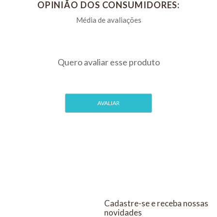
TZ
OPINIÃO DOS CONSUMIDORES:
Comprimidos Para
Com 5
COMPRAR
O
Cães e
Gatos Kit
Com 5
Cadastre-se e receba nossas
novidades