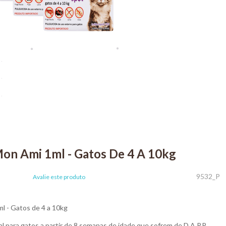
Mon Ami 1ml - Gatos De 4 A 10kg
9532_P
Avalie este produto
l - Gatos de 4 a 10kg
l para gatos a partir de 8 semanas de idade que sofrem de D.A.P.P.