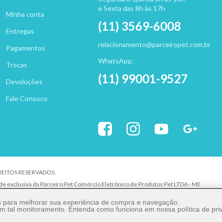
e Sexta das 8h às 17h
Minha conta
(11) 3569-6008
Entregas
relacionamento@parceiropet.com.br
Pagamentos
WhatsApp:
Trocas
(11) 99001-9527
Devoluções
Fale Conosco
IREITOS RESERVADOS.
ade exclusiva da Parceiro Pet Comércio Eletrônico de Produtos Pet LTDA - ME
uer elemento de identidade, sem expressa autorização. A violação de qualquer direit
es para melhorar sua experiência de compra e navegação.
 com tal monitoramento. Entenda como funciona em nossa
política de pr