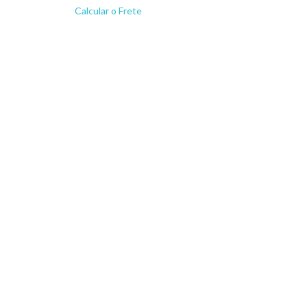
Calcular o Frete
Não sei meu CEP