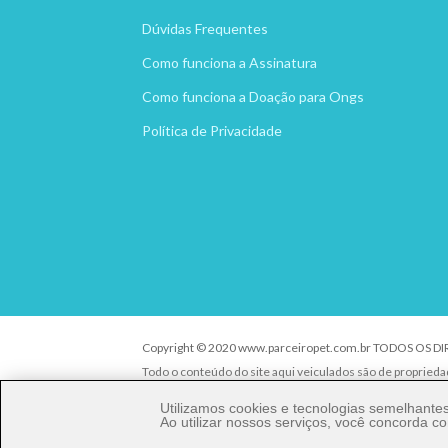
Dúvidas Frequentes
Como funciona a Assinatura
Como funciona a Doação para Ongs
Política de Privacidade
Copyright © 2020 www.parceiropet.com.br TODOS OS D
Todo o conteúdo do site aqui veiculados são de propried
É vedada qualquer reprodução, total ou parcial, de qualq
Utilizamos cookies e tecnologias semelhant
criminal nos termos da Lei.
Ao utilizar nossos serviços, você concorda