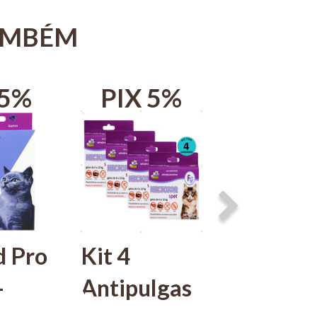
AMBÉM
 5%
PIX 5%
PIX 
d Pro
Kit 4
Kit 10
-
Antipulgas
Defend 