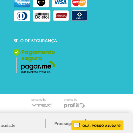
SELO DE SEGURANÇA
o mencionado implicará na responsabilização cível e
Prosseguir
ivacidade
.