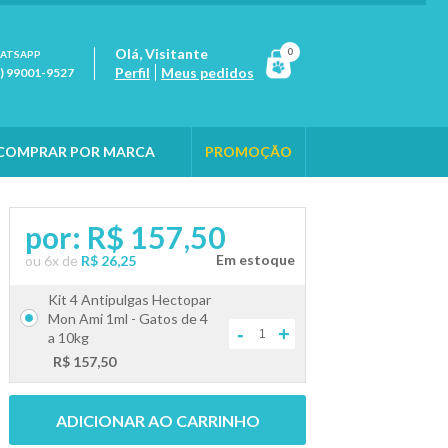
Olá,
Visitante
0
ATSAPP
Perfil
Meus pedidos
1) 99001-9527
COMPRAR POR MARCA
PROMOÇÃO
por:
R$ 157,50
ou
6
x
de
R$ 26,25
Kit 4 Antipulgas Hectopar
Mon Ami 1ml - Gatos de 4
-
+
a 10kg
R$ 157,50
ADICIONAR AO CARRINHO