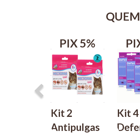
QUEM
IX 5%
PIX 5%
PI
 6
Kit 2
Kit 4
ipulgas
Antipulgas
Defe