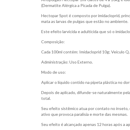
(Dermatite Alérgica a Picada de Pulga).
Hectopar Spot é composto por imidacloprid, princíp
mata as larvas de pulgas que estão no ambiente.
Este efeito larvicida e adulticida que só o imidac
Composição:
Cada 100ml contém: Imidacloprid 10g; Veículo Q.S
Administração: Uso Externo.
Modo de uso:
Aplicar o líquido contido na pipeta plástica no dor
Depois de aplicado, difunde-se naturalmente pela 
total.
Seu efeito sistêmico atua por contato no inseto, o
ativo que provoca paralisia e morte das mesmas.
Seu efeito é alcançado apenas 12 horas após a ap