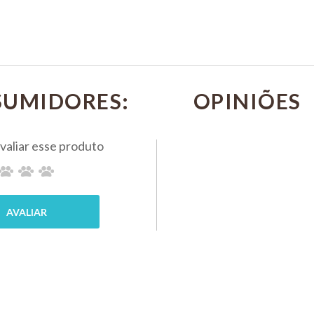
 -
Hectopar
Biovet
BIOVET
et
Mon Ami
R$ 23,40
0,4ml -
PIX 5%
Gatos de 1
SUMIDORES:
COMP
a 4kg
MPRAR
MON-AMI
R$ 236,20
PIX 5%
COMPRAR