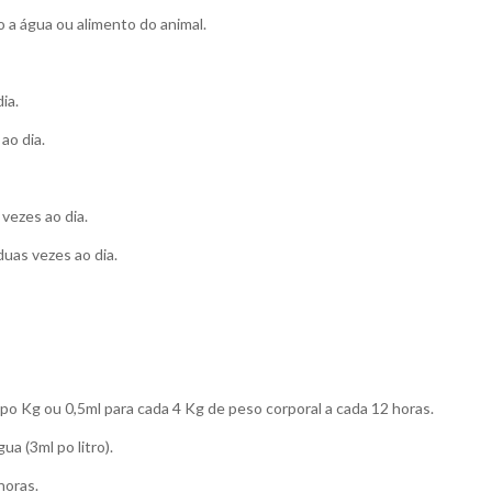
o a água ou alimento do animal.
ia.
ao dia.
vezes ao dia.
duas vezes ao dia.
 po Kg ou 0,5ml para cada 4 Kg de peso corporal a cada 12 horas.
a (3ml po litro).
horas.