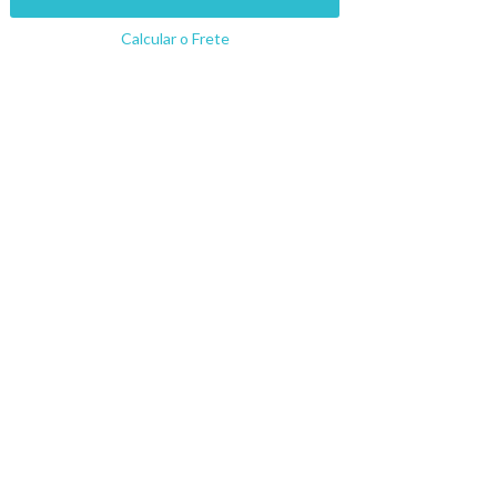
Calcular o Frete
Não sei meu CEP