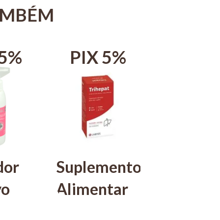
AMBÉM
 5%
PIX 5%
dor
Suplemento
vo
Alimentar
ópic
Trihepat