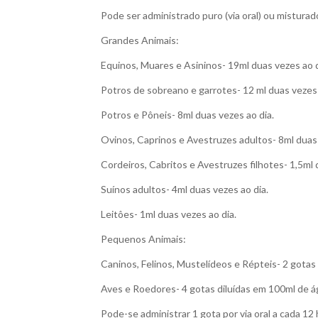
Pode ser administrado puro (via oral) ou misturad
Grandes Animais:
Equinos, Muares e Asininos- 19ml duas vezes ao d
Potros de sobreano e garrotes- 12 ml duas vezes 
Potros e Pôneis- 8ml duas vezes ao dia.
Ovinos, Caprinos e Avestruzes adultos- 8ml duas 
Cordeiros, Cabritos e Avestruzes filhotes- 1,5ml 
Suínos adultos- 4ml duas vezes ao dia.
Leitôes- 1ml duas vezes ao dia.
Pequenos Animais:
Caninos, Felinos, Mustelídeos e Répteis- 2 gotas
Aves e Roedores- 4 gotas diluídas em 100ml de águ
Pode-se administrar 1 gota por via oral a cada 12 