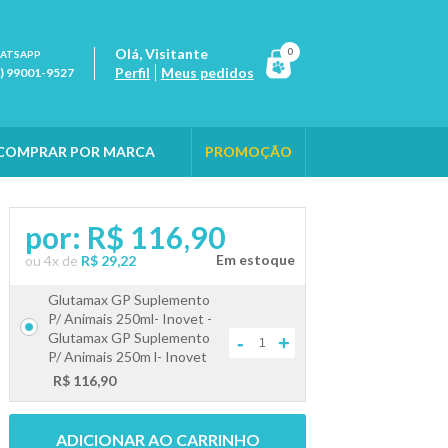
Olá,
Visitante
0
ATSAPP
Perfil
Meus pedidos
1) 99001-9527
COMPRAR POR MARCA
PROMOÇÃO
por:
R$ 116,90
ou
4
x
de
R$ 29,22
Glutamax GP Suplemento
P/ Animais 250ml- Inovet -
Glutamax GP Suplemento
-
+
P/ Animais 250m l- Inovet
R$ 116,90
ADICIONAR AO CARRINHO