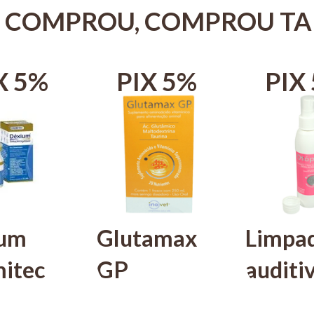
 COMPROU, COMPROU T
X 5%
PIX 5%
PIX
ium
Glutamax
Limpa
itec
GP
auditi
avél
Suplemento
Pet Ot