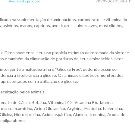
7898936195043_P
Avalie este produto
icado na suplementação de aminoácidos, carboidratos e vitamina do
 asininos, ovinos, caprinos, avestruzes, suínos, aves, mustelídeos,
e Direcionamento, seu uso propicia estímulo da retomada da síntese
os e também da eliminação de gorduras de seus aminoácidos livres.
inteligente a maltodextrina e “Glicose Free”, podendo assim ser
ência à intolerância à glicose. Os animais diabéticos monitorados
apresentados com a utilização de glicose.
 aceitação pelos animais.
enato de Cálcio, Betaina, Vitamina b12, Vitamina B6, Taurina,
irosina, L-carnitina, Acido Glutamico, Arginina, Histidina, Isoleucina,
 Glicina, Hidroxiprolina, Acido aspártico, Alanina, Treonina, Aroma de
ropilparabeno.