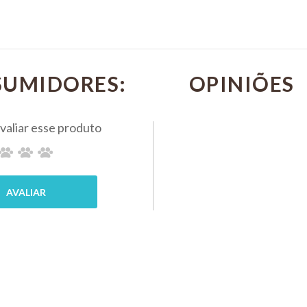
l
P/ Animais
AG 12
250ml-
Inovet
INOVET
Inovet
SUMIDORES:
R$ 59,80
INOVET
PIX 5%
MPRAR
R$ 116,90
PIX 5%
COMP
COMPRAR