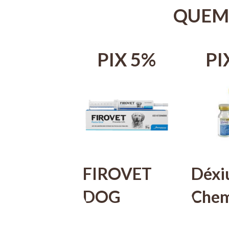
QUEM
PIX 5%
PI
FIROVET
Déx
DOG
Chem
PASTA
Injet