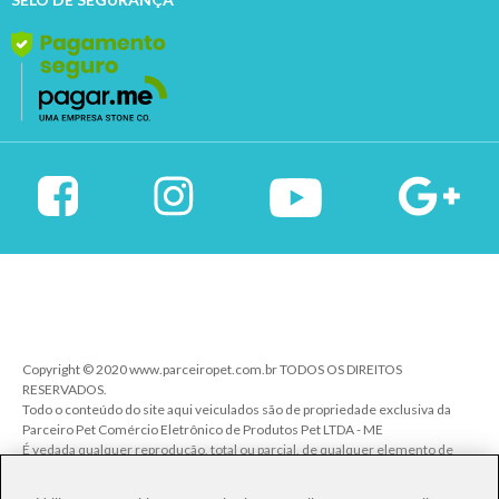
Copyright © 2020 www.parceiropet.com.br TODOS OS DIREITOS
RESERVADOS.
Todo o conteúdo do site aqui veiculados são de propriedade exclusiva da
Parceiro Pet Comércio Eletrônico de Produtos Pet LTDA - ME
É vedada qualquer reprodução, total ou parcial, de qualquer elemento de
identidade, sem expressa autorização. A violação de qualquer direito
mencionado implicará na responsabilização cível e criminal nos termos da