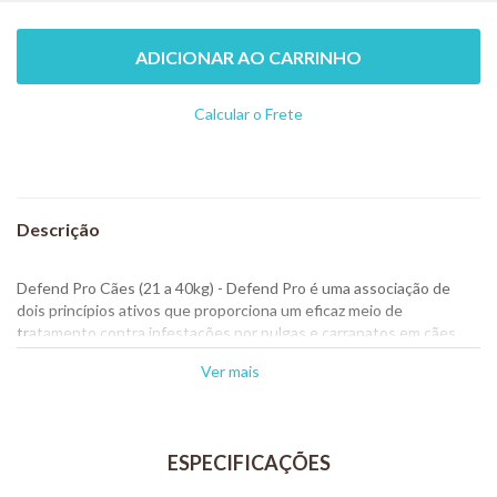
ADICIONAR AO CARRINHO
Calcular o Frete
Não sei meu CEP
Defend Pro Cães (21 a 40kg) - Defend Pro é uma associação de
dois princípios ativos que proporciona um eficaz meio de
tratamento contra infestações por pulgas e carrapatos em cães.
Defend Pro é capaz de manter os cães livres de pulgas por até 56
Ver mais
dias (7 semanas) e carrapatos por até 35 dias (5 semanas).
Modo de uso:
Deve ser aplicado somente pela via tópica (uso externo), conforme
as orientações abaixo: