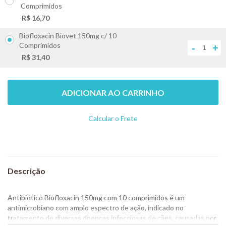
Comprimidos
+
R$ 16,70
Biofloxacin Biovet 150mg c/ 10
Comprimidos
-
+
R$ 31,40
ADICIONAR AO CARRINHO
Calcular o Frete
Não sei meu CEP
Antibiótico Biofloxacin 150mg com 10 comprimidos é um
antimicrobiano com amplo espectro de ação, indicado no
tratamento de diversas doenças infecciosas de cães, causadas por