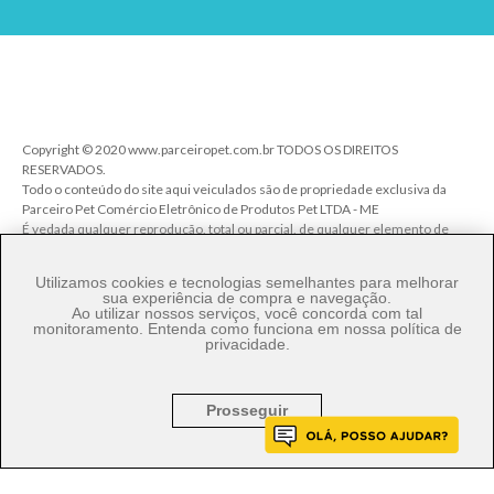
Copyright © 2020 www.parceiropet.com.br TODOS OS DIREITOS
RESERVADOS.
Todo o conteúdo do site aqui veiculados são de propriedade exclusiva da
Parceiro Pet Comércio Eletrônico de Produtos Pet LTDA - ME
É vedada qualquer reprodução, total ou parcial, de qualquer elemento de
identidade, sem expressa autorização. A violação de qualquer direito
mencionado implicará na responsabilização cível e criminal nos termos da
Utilizamos cookies e tecnologias semelhantes para melhorar
Lei.
sua experiência de compra e navegação.
Ao utilizar nossos serviços, você concorda com tal
Parceiro Pet Comércio de Produtos Pet LTDA - ME - CNPJ: 27.206.029/0001-
monitoramento. Entenda como funciona em nossa
política de
80
privacidade
.
Rua Ângelo Pereira, 92 - Vila Talarico - Cep. 03534-140 - São Paulo/SP
Prosseguir