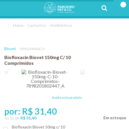
Cachorros
Antibióticos
Biovet
7898201802447_P
Biofloxacin Biovet 150mg C/ 10
Comprimidos
Avalie este produto
por:
R$ 31,40
ou
1
x
de
R$ 31,40
Biofloxacin Biovet 50mg c/ 10