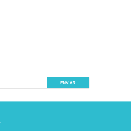
10
RAR
COVELI
R$ 161,50
PIX 5%
COMPRAR
ENVIAR