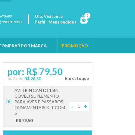
Olá,
Visitante
0
ATSAPP
Perfil
Meus pedidos
1) 99001-9527
COMPRAR POR MARCA
PROMOÇÃO
por:
R$ 79,50
ou
3
x
de
R$ 26,50
AVITRIN CANTO 15ML
COVELI SUPLEMENTO
PARA AVES E PÁSSAROS
-
+
ORNAMENTAIS KIT COM
5
R$ 79,50