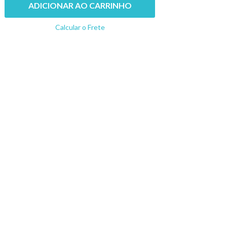
ADICIONAR AO CARRINHO
Calcular o Frete
Não sei meu CEP