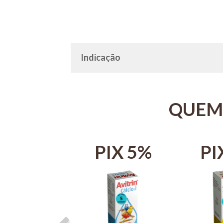
Indicação
QUEM
IX 5%
PIX 5%
PI