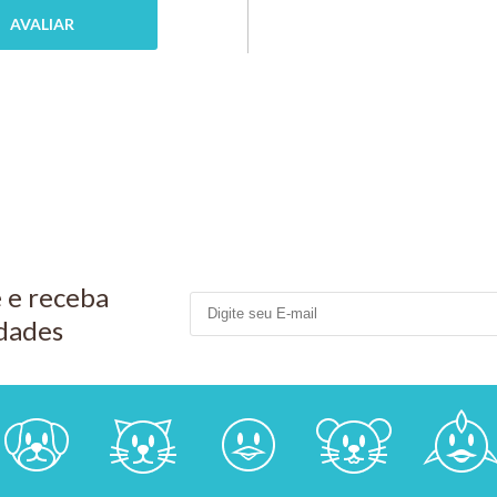
COVELI
MPRAR
COMP
R$ 48,50
PIX 5%
COMPRAR
 e receba
dades