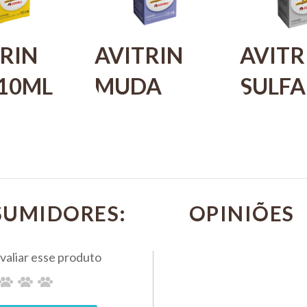
RIN
AVITRIN
AVITR
 10ML
MUDA
SULFA
ELI
15ML
10ML
A AVES
COVELI
COVEL
SUPLEMENTO
PARA 
SAROS
PARA AVES
ORNA
SUMIDORES:
COM 4
E
KIT C
COVELI
PÁSSAROS
R$ 143,10
KIT COM 3
PIX 5%