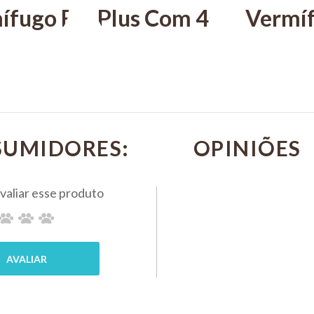
ífugo Basken
Plus Com 4
Vermí
 Plus 5
Comprimidos
Vermi
 e
Chemitec Vermífugo
Plus B
s
Para Cães
660mg 
-
Kit Com 4
Compr
SUMIDORES:
BIOVET
g
Cx
R$ 775,00
CHEMITEC
PIX 5%
0
R$ 88,40
PIX 5%
COMP
MPRAR
COMPRAR