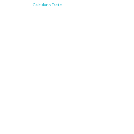
Calcular o Frete
Não sei meu CEP