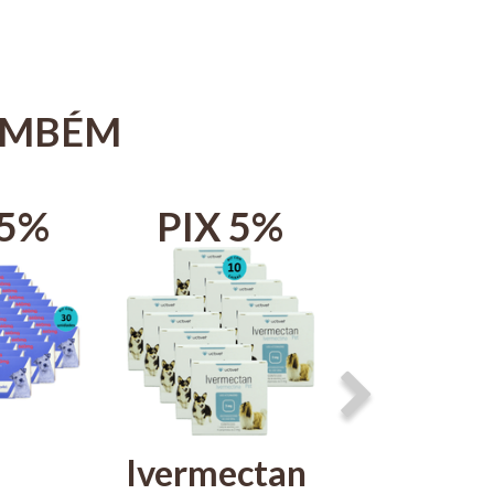
AMBÉM
 5%
PIX 5%
PIX 
Ivermectan
Chemita