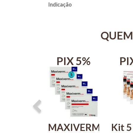
Indicação
QUEM
IX 5%
PIX 5%
PI
rmectan
MAXIVERM
Kit 5