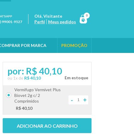
Olá,
Visitante
0
ATSAPP
Perfil
Meus pedidos
1) 99001-9527
COMPRAR POR MARCA
PROMOÇÃO
por:
R$ 40,10
ou
1
x
de
R$ 40,10
Vermífugo Vermivet Plus
Biovet 2g c/ 2
-
+
Comprimidos
R$ 40,10
ADICIONAR AO CARRINHO