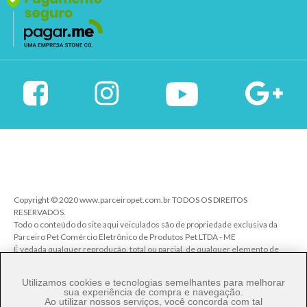
Copyright © 2020 www.parceiropet.com.br TODOS OS DIREITOS
RESERVADOS.
Todo o conteúdo do site aqui veiculados são de propriedade exclusiva da
Parceiro Pet Comércio Eletrônico de Produtos Pet LTDA - ME
É vedada qualquer reprodução, total ou parcial, de qualquer elemento de
identidade, sem expressa autorização. A violação de qualquer direito
mencionado implicará na responsabilização cível e criminal nos termos da
Utilizamos cookies e tecnologias semelhantes para melhorar
Lei.
sua experiência de compra e navegação.
Ao utilizar nossos serviços, você concorda com tal
Parceiro Pet Comércio de Produtos Pet LTDA - ME - CNPJ: 27.206.029/0001-