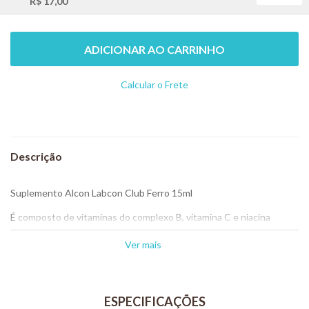
R$ 17,00
ADICIONAR AO CARRINHO
Calcular o Frete
Não sei meu CEP
Suplemento Alcon Labcon Club Ferro 15ml
É composto de vitaminas do complexo B, vitamina C e niacina
associadas com fonte de ferro.
Ver mais
Indicado para a suplementação alimentar de pássaros com anemia,
convalescentes, em recuperação de ferimentos ou em períodos de
postura.
Sua utilização simultânea ao uso de medicamentos favorece a