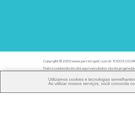
Copyright © 2020 www.parceiropet.com.br TODOS OS D
Todo o conteúdo do site aqui veiculados são de propried
É vedada qualquer reprodução, total ou parcial, de qualq
Utilizamos cookies e tecnologias semelhant
criminal nos termos da Lei.
Ao utilizar nossos serviços, você concorda
Parceiro Pet Comércio de Produtos Pet LTDA - ME - CNPJ
Rua Ângelo Pereira, 92 - Vila Talarico - Cep. 03534-140 - S