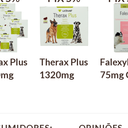
ax Plus
Therax Plus
Falexy
0mg
1320mg
75mg 
4
Com 4
14
rimidos
comprimidos
Compr
ífugo UCBVET
Vermífugo UCBVET
Para C
UCB
Com 6
ucbvet
SUMIDORES: