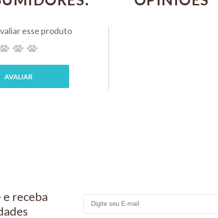
R$ 33,00
UCB
PIX 5%
0
R$ 43,10
PIX 5%
COMPRAR
MPRAR
COMP
 e receba
dades