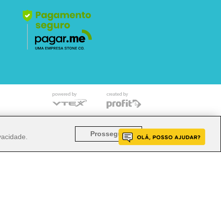
o mencionado implicará na responsabilização cível e
Prosseguir
ivacidade
.