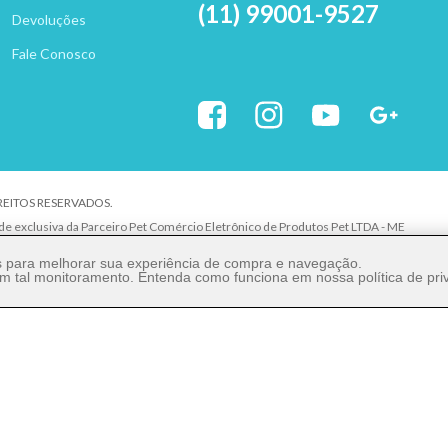
(11) 99001-9527
Devoluções
Fale Conosco
IREITOS RESERVADOS.
ade exclusiva da Parceiro Pet Comércio Eletrônico de Produtos Pet LTDA - ME
uer elemento de identidade, sem expressa autorização. A violação de qualquer direit
es para melhorar sua experiência de compra e navegação.
 com tal monitoramento. Entenda como funciona em nossa
política de pr
: 27.206.029/0001-80
ão Paulo/SP