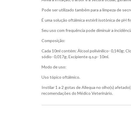
Pode ser utilizado também para a limpeza de secr
É uma solução oftálmica estéril isotônica de pH fis
Seu uso com frequência pode diminuir a incidência
Composição:
Cada 10ml contém: Álcool polivinilico- 0,140g; Cl
sódio- 0,017g; Excipiente q.s.p- 10ml.
Modo de uso:
Uso tópico oftálmico.
Instilar 1 a 2 gotas de Allequa no olho(s) afetad
recomendações do Médico Veterinário.