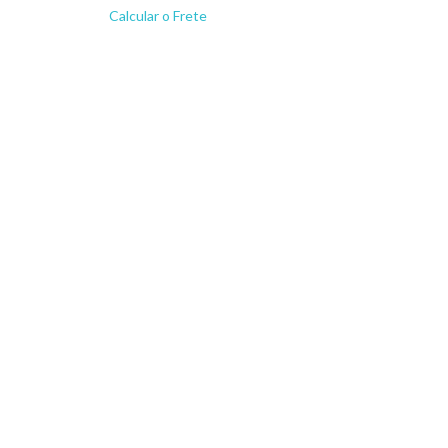
Calcular o Frete
Não sei meu CEP