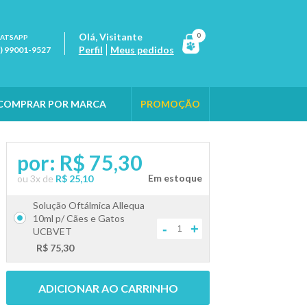
Olá,
Visitante
0
ATSAPP
Perfil
Meus pedidos
1) 99001-9527
COMPRAR POR MARCA
PROMOÇÃO
por:
R$ 75,30
ou
3
x
de
R$ 25,10
Solução Oftálmica Allequa
10ml p/ Cães e Gatos
-
+
UCBVET
R$ 75,30
ADICIONAR AO CARRINHO