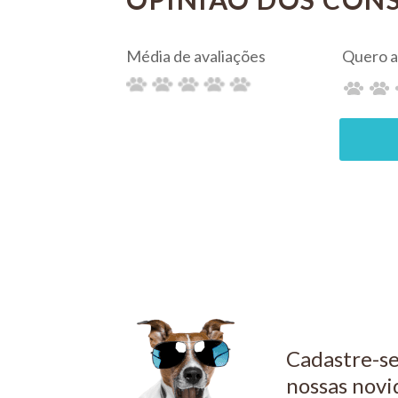
UCB
UCB
COMPRAR
R$ 215,10
R$ 198,0
PIX 5%
PIX 5%
COMPRAR
CO
Cadastre-se
nossas novi