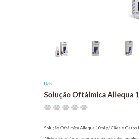
Ucb
Solução Oftálmica Allequa 
Solução Oftálmica Allequa 10ml p/ Cães e Gatos 
Alivia a irritação, o ardor e a secura ocular, gera