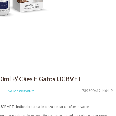
10ml P/ Cães E Gatos UCBVET
7898006194464_P
Avalie este produto
UCBVET- Indicado para a limpeza ocular de cães e gatos.
lmente causados pela exposição ao vento, ao sol, ao calor e ao ar seco.