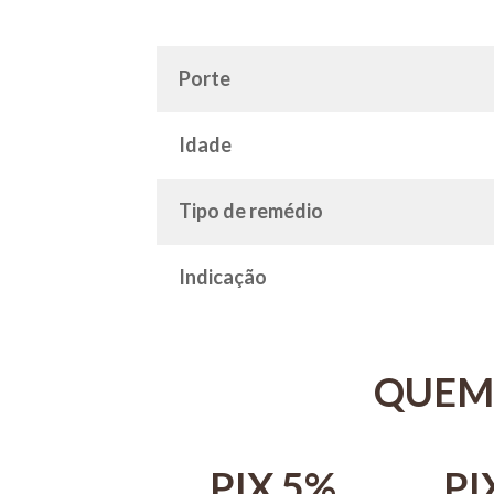
Porte
Idade
Tipo de remédio
Indicação
QUEM
IX 5%
PIX 5%
PI