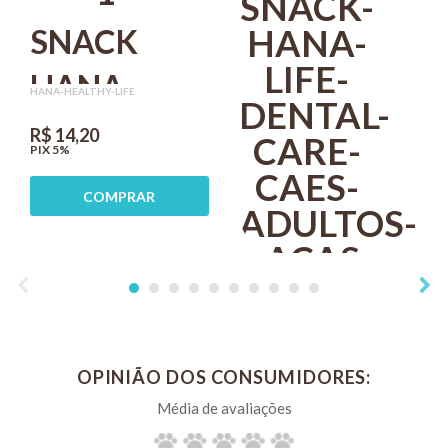
SNACK
HANA
HANA-HEALTHY-LIFE
HEALTHY
R$ 14,20
PIX 5%
LIFE PILL
COMPRAR
GUARD
DISFARÇA
COMPRIMIDOS
25G PARA
OPINIÃO DOS CONSUMIDORES:
CÃES
SNACK