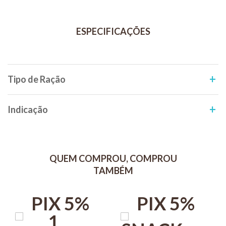
Ômega 3 e 6.
Enriquecimento Com Vitaminas.
Modo de uso
Fornecer até 10 unidades por dia como agrado ou recompensa.
Tipo de Ração
Indicação
QUEM COMPROU, COMPROU
TAMBÉM
PIX 5%
PIX 5%