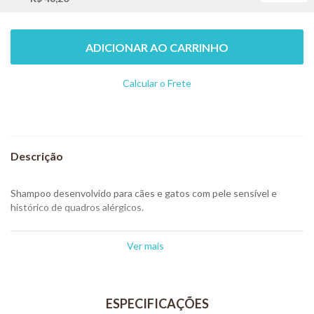
ADICIONAR AO CARRINHO
Calcular o Frete
Não sei meu CEP
Shampoo desenvolvido para cães e gatos com pele sensível e
histórico de quadros alérgicos.
Tratamentos dermatológicos de cães e gatos com histórico de
alergias ou pele sensível, ou quando banhos frequentes são
Ver mais
necessários.
Limpa profundamente sem agredir a pele, pois possui ação
calmante e cicatrizante proveniente da interação entre Aloe vera
e Alantoína, que têm poder de regeneração e hidratação na pele.