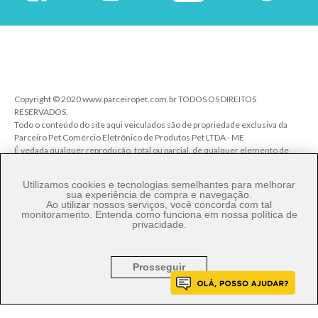
Copyright © 2020 www.parceiropet.com.br TODOS OS DIREITOS
RESERVADOS.
Todo o conteúdo do site aqui veiculados são de propriedade exclusiva da
Parceiro Pet Comércio Eletrônico de Produtos Pet LTDA - ME
É vedada qualquer reprodução, total ou parcial, de qualquer elemento de
identidade, sem expressa autorização. A violação de qualquer direito
mencionado implicará na responsabilização cível e criminal nos termos da
Utilizamos cookies e tecnologias semelhantes para melhorar
Lei.
sua experiência de compra e navegação.
Ao utilizar nossos serviços, você concorda com tal
Parceiro Pet Comércio de Produtos Pet LTDA - ME - CNPJ: 27.206.029/0001-
monitoramento. Entenda como funciona em nossa
política de
80
privacidade
.
Rua Ângelo Pereira, 92 - Vila Talarico - Cep. 03534-140 - São Paulo/SP
Prosseguir