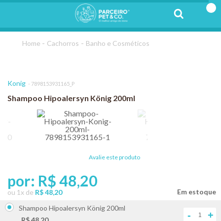
Cachorros
Banho e Cosméticos
Konig
7898153931165_P
Shampoo Hipoalersyn König 200ml
Avalie este produto
por:
R$ 48,20
ou
1
x
de
R$ 48,20
Shampoo Hipoalersyn König 200ml
-
+
R$ 48,20