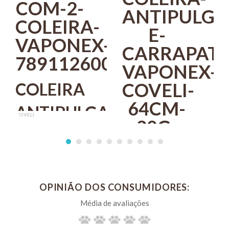
Cada 100 g contém: Butóxido de piperonila 1,0 g; Permetrina 1,0
g; Triclosan 1,0 g; Sabão Neutro q.s.p. 100 g.
COLEIRA
ANTIPULGAS
COVELI
E
R$ 50,40
PIX 5%
CARRAPATOS
COMPRAR
VAPONEX
OPINIÃO DOS CONSUMIDORES:
COVELI
64CM 20G