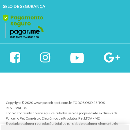
SELO DE SEGURANÇA
Copyright © 2020 www.parceiropet.com.br TODOS OS DIREITOS
RESERVADOS.
Todo o conteúdo do site aqui veiculados são de propriedade exclusiva da
Parceiro Pet Comércio Eletrônico de Produtos Pet LTDA - ME
É vedada qualquer reprodução, total ou parcial, de qualquer elemento de
identidade, sem expressa autorização. A violação de qualquer direito