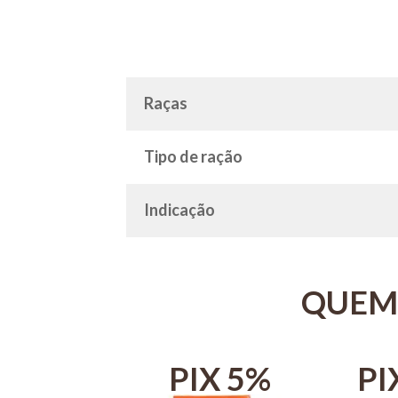
Raças
Tipo de ração
Indicação
QUEM
IX 5%
PIX 5%
PI