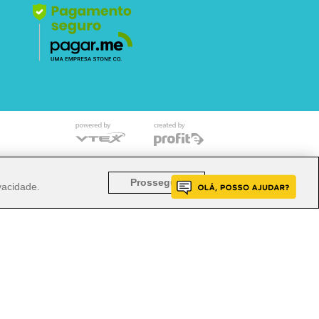
o mencionado implicará na responsabilização cível e
Prosseguir
ivacidade
.