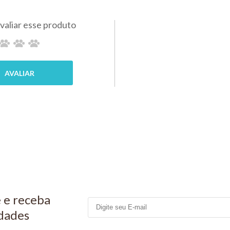
PARA
KIT C
MPRAR
PEIXES
10
ALCON
ALCON
R$ 43,70
R$ 180,60
PIX 5%
PIX 5%
COMPRAR
COMP
 e receba
dades