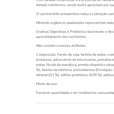
demais nutrientes, sendo muito apreciado por esp
O carotenóide astaxantina realça a coloração nat
Minerais orgânicos quelatados representam maior
Enzimas Digestivas e Prebiótico favorecem o dese
aproveitamento dos nutrientes.
Não contém corantes artificiais.
Composição: Farelo de soja, farinha de peixe, creme
leveduras, adsorvente de micotoxinas, proteína is
peixe, fécula de mandioca, premix vitamínico miner
%), farinha de minhoca, antioxidantes (Etoxiquin, 
mineral (0,1 %), aditivo prebiótico (0,09 %), aditiv
Modo de uso:
Fornecer quantidade a ser totalmente consumida 