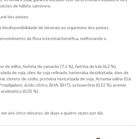
écies de hábito carnívoro.
ural dos peixes.
 biodisponibilidade de minerais ao organismo dos peixes.
nvolvimento da flora intestinal benéfica, melhorando o
 de milho, farinha de camarão (7,1 %), farinha de lula (6,2 %),
olada de soja, óleo de soja refinado, beterraba desidratada, óleo de
al, cloreto de sódio, proteína texturizada de soja, Artemia salina (0,6
Propilgalato, ácido cítrico, BHA, BHT), astaxantina (0,12 %), premix
o enzimático (0,05 %).
em até cinco minutos, de duas a quatro vezes por dia.