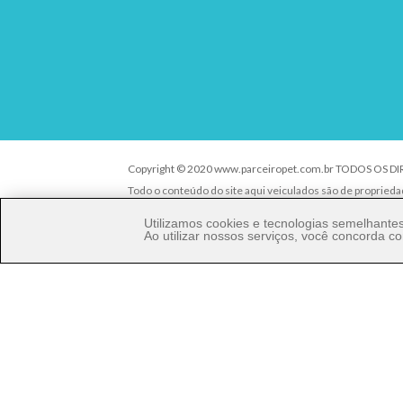
Copyright © 2020 www.parceiropet.com.br TODOS OS D
Todo o conteúdo do site aqui veiculados são de propried
É vedada qualquer reprodução, total ou parcial, de qualq
Utilizamos cookies e tecnologias semelhant
criminal nos termos da Lei.
Ao utilizar nossos serviços, você concorda
Parceiro Pet Comércio de Produtos Pet LTDA - ME - CNPJ
Rua Ângelo Pereira, 92 - Vila Talarico - Cep. 03534-140 - S