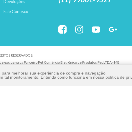
Devoluções
Fale Conosco
IREITOS RESERVADOS.
ade exclusiva da Parceiro Pet Comércio Eletrônico de Produtos Pet LTDA - ME
uer elemento de identidade, sem expressa autorização. A violação de qualquer direit
es para melhorar sua experiência de compra e navegação.
 com tal monitoramento. Entenda como funciona em nossa
política de pr
: 27.206.029/0001-80
ão Paulo/SP