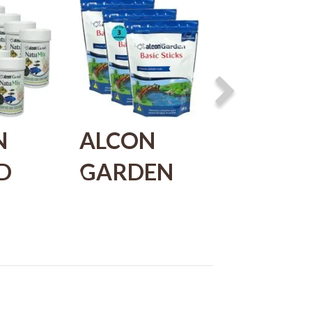
N
ALCON
ALCON
D
GARDEN
GARDE
MIX
BASIC
KOI
ARA
STICKS
COLOU
S
300G
300G
MENTAIS
ALIMENTO
RAÇÃO