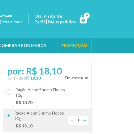
Olá,
Visitante
0
ATSAPP
Perfil
Meus pedidos
1) 99001-9527
COMPRAR POR MARCA
PROMOÇÃO
por:
R$ 18,10
ou
1
x
de
R$ 18,10
Ração Alcon Shrimp Flocos
10g
+
-
R$ 10,70
Ração Alcon Shrimp Flocos
20g
-
+
R$ 18,10