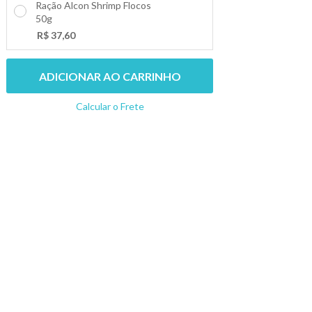
Ração Alcon Shrimp Flocos
50g
+
-
R$ 37,60
ADICIONAR AO CARRINHO
Calcular o Frete
Não sei meu CEP