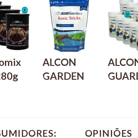
omix
ALCON
ALCO
280g
GARDEN
GUAR
 Kit
BASIC
NATU 
4
STICKS
30G P
300G
PEIXE
0
ALIMENTO
ORNA
SUMIDORES: