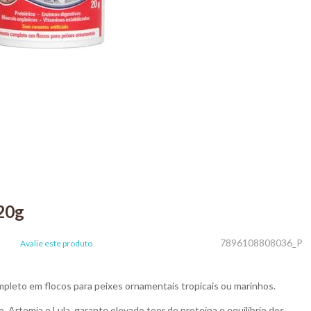
20g
7896108808036_P
Avalie este produto
pleto em flocos para peixes ornamentais tropicais ou marinhos.
Artemia e Lula, garante elevado teor de proteína e equilíbrio dos