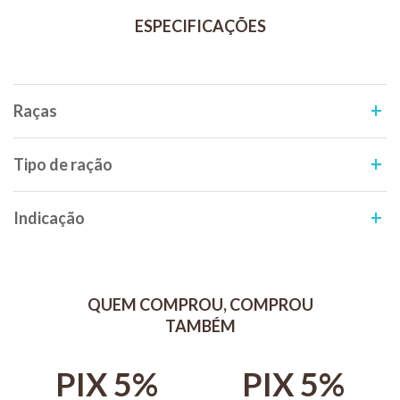
Composição: Farinha de milho, farinha de peixe, proteína
texturizada de soja, leveduras, farinha de lula, proteína isolada de
soja, óleo de soja refinado, spirulina desidratada, premix vitamínico
mineral, corante vermelho ponceau, antioxidantes (Etoxiquin,
Propilgalato, ácido cítrico, BHA, BHT).
Espécies doadoras de gene: Agrobacterium tumefaciens, Bacillus
Raças
thuringiensis,Streptomyces viridochromogenes.
Modo de uso:
Tipo de ração
A quantidade de ração fornecida para Bettas varia de acordo com o
metabolismo de cada animal.
Indicação
Até que se determine a quantidade a ser fornecida para cada peixe,
é preciso testar pequenas quantidades sempre obedecendo a
seguinte regra: a cada vez que os peixes forem alimentados,
fornecer uma quantidade que seja totalmente consumida em no
QUEM COMPROU, COMPROU
máximo 5 minutos.
TAMBÉM
O ideal é que a ração seja oferecida várias vezes ao dia, mas quando
isto não for possível recomenda-se alimentar os peixes pelo menos
duas vezes ao dia.
PIX 5%
PIX 5%