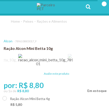
Peixes
Rações e Alimentos
Alcon
7896108803017_P
Ração Alcon Mini Betta 10g
Avalie este produto
por:
R$ 8,80
ou
1
x
de
R$ 8,80
Ração Alcon Mini Betta 4g
+
R$ 5,80