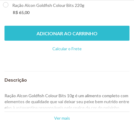
Ração Alcon Goldfish Colour Bits 220g
+
R$ 65,00
ADICIONAR AO CARRINHO
Calcular o Frete
Não sei meu CEP
Ração Alcon Goldfish Colour Bits 10g é um alimento completo com
elementos de qualidade que vai deixar seu peixe bem nutrido entre
elas à astaxantina responsáveis pelo realce da cor do peixinho.
Composição: Creme de milho, proteína texturizada de soja, farinha
Ver mais
de peixe, leveduras, Gammarus, óleo de soja refinado, espirulina
desidratada, premix vitamínico mineral, corante natural cochonilha