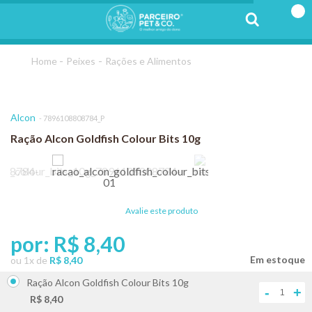
Peixes
Rações e Alimentos
Alcon
7896108808784_P
Ração Alcon Goldfish Colour Bits 10g
Avalie este produto
por:
R$ 8,40
ou
1
x
de
R$ 8,40
Ração Alcon Goldfish Colour Bits 10g
-
+
R$ 8,40