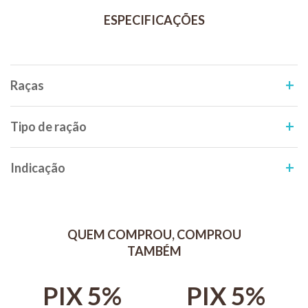
(0,18%), astaxantina (0,07%), antioxidantes (Etoxiquin, propilgalato,
ácido cítrico, BHA, BHT).
Modo de uso:
Oferecer três a quatro vezes ao dia, em quantidade suficiente para
ser consumida em até 5 minutos.
Raças
Tipo de ração
Indicação
QUEM COMPROU, COMPROU
TAMBÉM
PIX 5%
PIX 5%