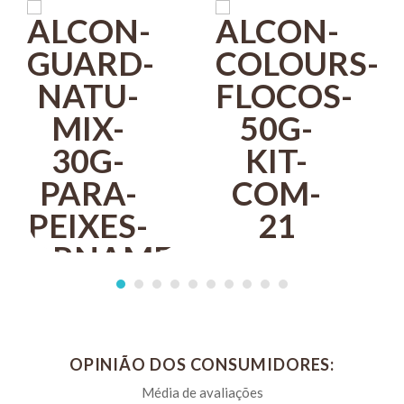
ALCON
COLOURS
ALCON
FLOCOS
R$ 79,30
OPINIÃO DOS CONSUMIDORES:
PIX 5%
50G KIT
ALCON