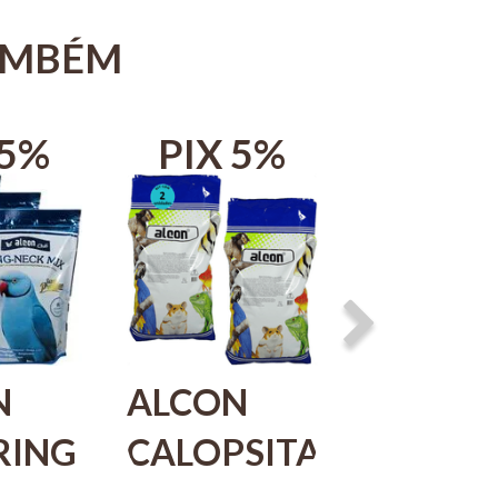
AMBÉM
 5%
PIX 5%
PIX 
N
ALCON
ALCON
RING
CALOPSITA
CLUB