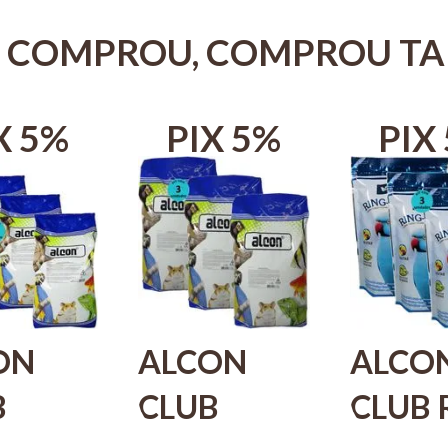
 COMPROU, COMPROU T
X 5%
PIX 5%
PIX
ON
ALCON
ALCO
B
CLUB
CLUB 