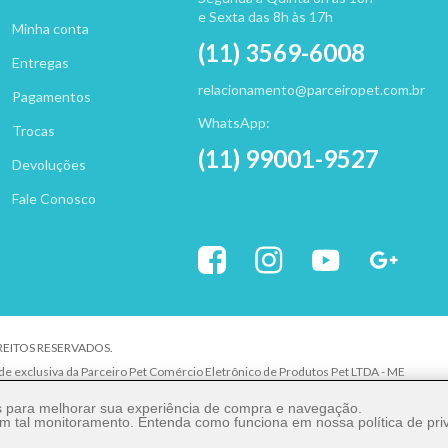
e Sexta das 8h às 17h
Minha conta
(11) 3569-6008
Entregas
relacionamento@parceiropet.com.br
Pagamentos
WhatsApp:
Trocas
(11) 99001-9527
Devoluções
Fale Conosco
IREITOS RESERVADOS.
ade exclusiva da Parceiro Pet Comércio Eletrônico de Produtos Pet LTDA - ME
uer elemento de identidade, sem expressa autorização. A violação de qualquer direit
es para melhorar sua experiência de compra e navegação.
 com tal monitoramento. Entenda como funciona em nossa
política de pr