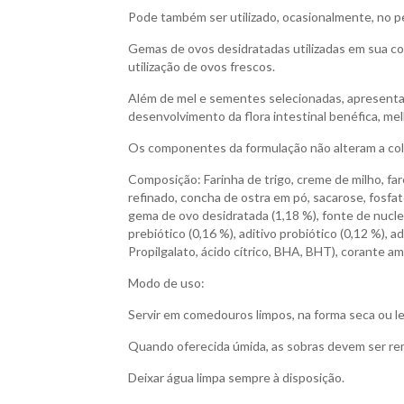
Pode também ser utilizado, ocasionalmente, no 
Gemas de ovos desidratadas utilizadas em sua co
utilização de ovos frescos.
Além de mel e sementes selecionadas, apresenta 
desenvolvimento da flora intestinal benéfica, m
Os componentes da formulação não alteram a co
Composição: Farinha de trigo, creme de milho, fare
refinado, concha de ostra em pó, sacarose, fosfato
gema de ovo desidratada (1,18 %), fonte de nucleot
prebiótico (0,16 %), aditivo probiótico (0,12 %), a
Propilgalato, ácido cítrico, BHA, BHT), corante am
Modo de uso:
Servir em comedouros limpos, na forma seca ou 
Quando oferecida úmida, as sobras devem ser remo
Deixar água limpa sempre à disposição.