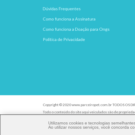
Dúvidas Frequentes
Como funciona a Assinatura
Como funciona a Doação para Ongs
Política de Privacidade
Copyright © 2020 www.parceiropet.com.br TODOS OS D
Todo o conteúdo do site aqui veiculados são de propried
É vedada qualquer reprodução, total ou parcial, de qualq
Utilizamos cookies e tecnologias semelhant
criminal nos termos da Lei.
Ao utilizar nossos serviços, você concorda