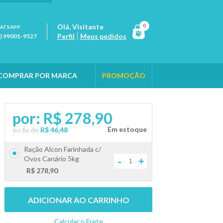
Olá,
Visitante
0
ATSAPP
Perfil
Meus pedidos
1) 99001-9527
COMPRAR POR MARCA
PROMOÇÃO
por:
R$ 278,90
ou
6
x
de
R$ 46,48
Ração Alcon Farinhada c/
Ovos Canário 5kg
-
+
R$ 278,90
ADICIONAR AO CARRINHO
Calcular o Frete