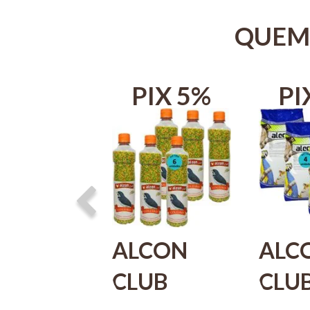
QUEM
IX 5%
PIX 5%
PI
CON
ALCON
ALC
UB
CLUB
CLU