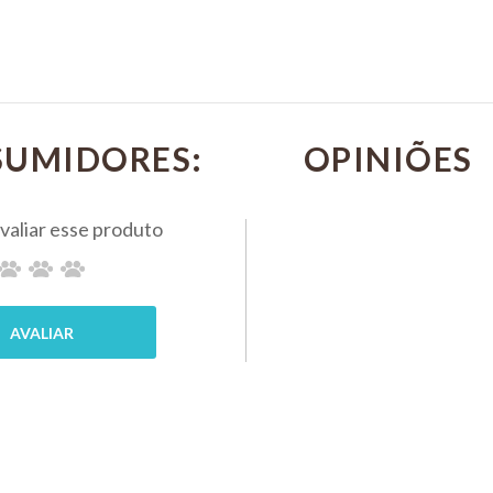
ESTRE
PSITA MIX
NECK 
 5KG
5KG KIT
550G 
COM 4
COM 3
COM 
ALCON
ALCON
SUMIDORES:
0
R$ 655,00
R$ 128,90
PIX 5%
PIX 5%
MPRAR
COMPRAR
COMP