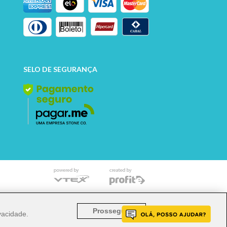
SELO DE SEGURANÇA
o mencionado implicará na responsabilização cível e
Prosseguir
ivacidade
.