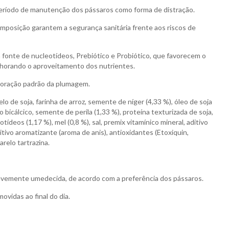
período de manutenção dos pássaros como forma de distração.
mposição garantem a segurança sanitária frente aos riscos de
fonte de nucleotídeos, Prebiótico e Probiótico, que favorecem o
elhorando o aproveitamento dos nutrientes.
loração padrão da plumagem.
lo de soja, farinha de arroz, semente de níger (4,33 %), óleo de soja
 bicálcico, semente de perila (1,33 %), proteína texturizada de soja,
ídeos (1,17 %), mel (0,8 %), sal, premix vitamínico mineral, aditivo
ditivo aromatizante (aroma de anis), antioxidantes (Etoxiquin,
arelo tartrazina.
levemente umedecida, de acordo com a preferência dos pássaros.
vidas ao final do dia.