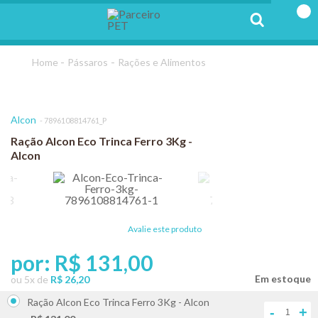
Pássaros
Rações e Alimentos
Alcon
7896108814761_P
Ração Alcon Eco Trinca Ferro 3Kg -
Alcon
Avalie este produto
por:
R$ 131,00
ou
5
x
de
R$ 26,20
Ração Alcon Eco Trinca Ferro 3Kg - Alcon
-
+