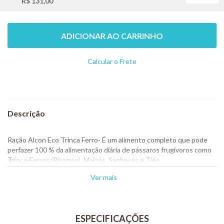
R$ 131,00
ADICIONAR AO CARRINHO
Calcular o Frete
Não sei meu CEP
Ração Alcon Eco Trinca Ferro- É um alimento completo que pode
perfazer 100 % da alimentação diária de pássaros frugívoros como
Trinca-Ferros (Pixarros), Mainás, Sanhaços e Tiés.
Apresenta uniformidade nutricional em cada grânulo, a partir de
Ver mais
ingredientes naturais ricos em vitaminas, sais minerais, beta
caroteno e fatores anti-radicais livres.
Contém aditivo prebiótico, que promove o crescimento seletivo de