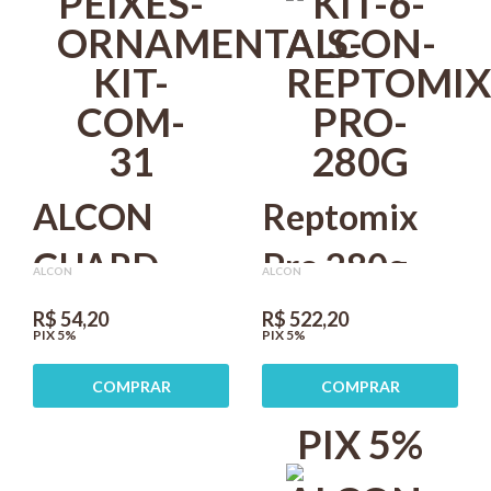
ALCON
Reptomix
GUARD
Pro 280g
ALCON
ALCON
NATU MIX
Alcon Kit
R$ 54,20
R$ 522,20
PIX 5%
PIX 5%
30G PARA
Com 6
COMPRAR
COMPRAR
PEIXES
PIX 5%
ORNAMENTAIS