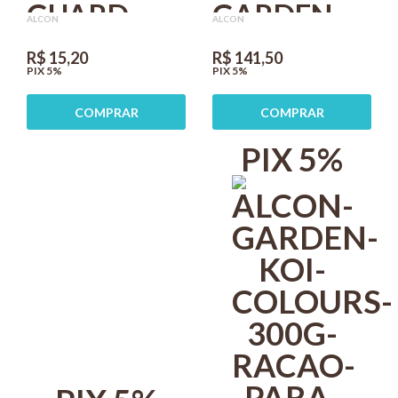
GUARD
GARDEN
ALCON
ALCON
NATU MIX
PREMIUM
R$ 15,20
R$ 141,50
PIX 5%
PIX 5%
30G PARA
MIX 300G
COMPRAR
COMPRAR
PEIXES
RAÇÃO
PIX 5%
ORNAMENTAIS
PARA
PEIXES KIT
COM 3