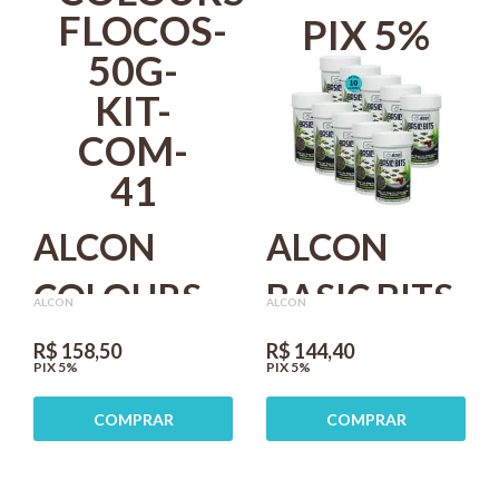
PEIXES KIT
PIX 5%
COM 5
ALCON
ALCON
COLOURS
BASIC BITS
ALCON
ALCON
FLOCOS
30G PARA
R$ 158,50
R$ 144,40
PIX 5%
PIX 5%
50G KIT
PEIXES
COMPRAR
COMPRAR
COM 4
TROPICAIS
KIT COM 10