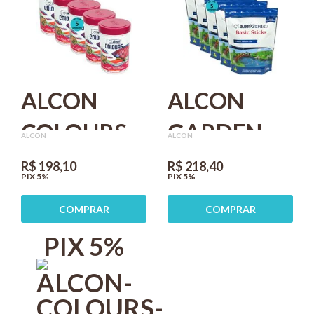
KIT COM 4
PARA
PEIXES KIT
COM 4
ALCON
ALCON
COLOURS
GARDEN
ALCON
ALCON
FLOCOS
BASIC
R$ 198,10
R$ 218,40
PIX 5%
PIX 5%
50G KIT
STICKS
COMPRAR
COMPRAR
COM 5
300G
PIX 5%
ALIMENTO
PARA