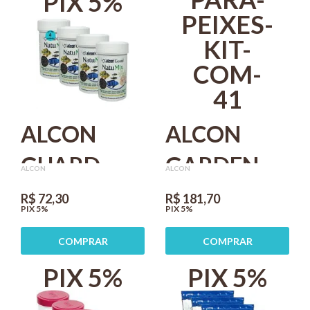
PIX 5%
ALCON
ALCON
GUARD
GARDEN
ALCON
ALCON
NATU MIX
KOI
R$ 72,30
R$ 181,70
PIX 5%
PIX 5%
30G PARA
COLOURS
COMPRAR
COMPRAR
PEIXES
300G
PIX 5%
PIX 5%
ORNAMENTAIS
RAÇÃO