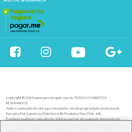
Copyright © 2020 www.parceiropet.com.br TODOS OS DIREITOS
RESERVADOS.
Todo o conteúdo do site aqui veiculados são de propriedade exclusiva da
Parceiro Pet Comércio Eletrônico de Produtos Pet LTDA - ME
É vedada qualquer reprodução, total ou parcial, de qualquer elemento de
identidade, sem expressa autorização. A violação de qualquer direito
mencionado implicará na responsabilização cível e criminal nos termos da