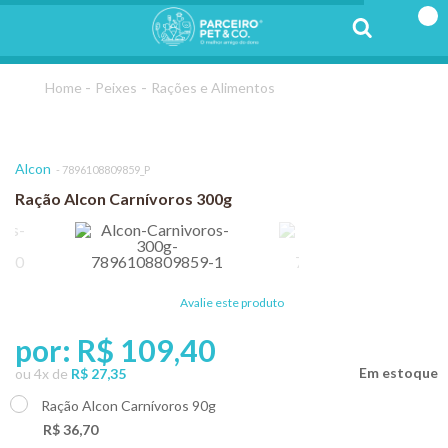
Peixes
Rações e Alimentos
Alcon
7896108809859_P
Ração Alcon Carnívoros 300g
Avalie este produto
por:
R$ 109,40
ou
4
x
de
R$ 27,35
Ração Alcon Carnívoros 90g
+
R$ 36,70