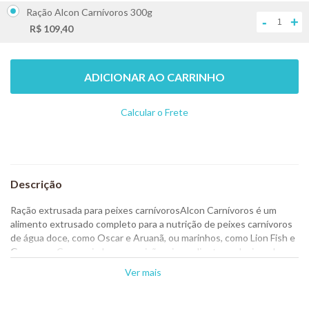
Ração Alcon Carnívoros 300g
-
+
R$ 109,40
ADICIONAR AO CARRINHO
Calcular o Frete
Não sei meu CEP
Ração extrusada para peixes carnívoros
Alcon Carnívoros é um
alimento extrusado completo para a nutrição de peixes carnívoros
de água doce, como Oscar e Aruanã, ou marinhos, como Lion Fish e
Garoupas. Com variada composição e ingredientes selecionados,
garante elevado teor de proteína e perfeito equilíbrio dos demais
Ver mais
nutrientes. Além de enzimas digestivas, apresenta fonte de
nucleotídeos e prebiótico, que favorecem o desenvolvimento da
flora intestinal benéfica, melhorando o aproveitamento dos