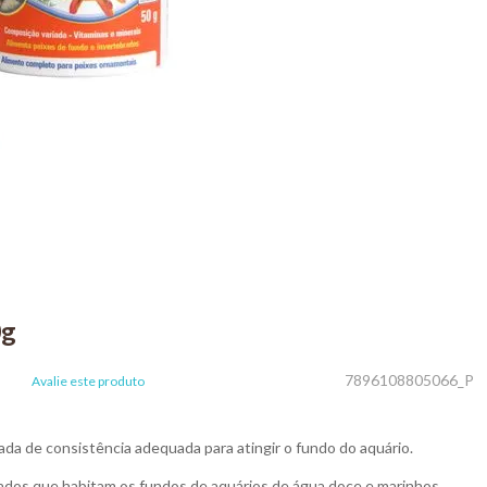
0g
7896108805066_P
Avalie este produto
da de consistência adequada para atingir o fundo do aquário.
ebrados que habitam os fundos de aquários de água doce e marinhos.