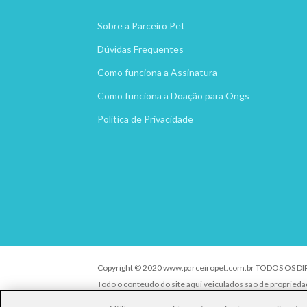
Sobre a Parceiro Pet
Dúvidas Frequentes
Como funciona a Assinatura
Como funciona a Doação para Ongs
Política de Privacidade
Copyright © 2020 www.parceiropet.com.br TODOS OS D
Todo o conteúdo do site aqui veiculados são de propried
É vedada qualquer reprodução, total ou parcial, de qualq