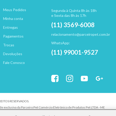
Meus Pedidos
Segunda à Quinta 8h às 18h
e Sexta das 8h às 17h
Minha conta
(11) 3569-6008
Entregas
relacionamento@parceiropet.com.br
Pagamentos
WhatsApp:
Trocas
(11) 99001-9527
Devoluções
Fale Conosco
IREITOS RESERVADOS.
ade exclusiva da Parceiro Pet Comércio Eletrônico de Produtos Pet LTDA - ME
uer elemento de identidade, sem expressa autorização. A violação de qualquer direit