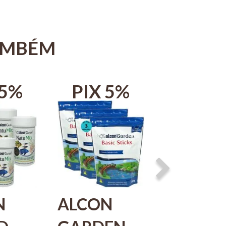
AMBÉM
 5%
PIX 5%
PIX 
N
ALCON
ALCON