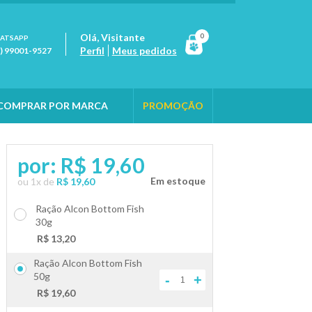
Olá,
Visitante
0
ATSAPP
Perfil
Meus pedidos
1) 99001-9527
COMPRAR POR MARCA
PROMOÇÃO
por:
R$ 19,60
ou
1
x
de
R$ 19,60
Ração Alcon Bottom Fish
30g
+
-
R$ 13,20
Ração Alcon Bottom Fish
50g
-
+
R$ 19,60