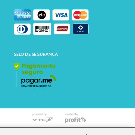
SELO DE SEGURANÇA
o mencionado implicará na responsabilização cível e