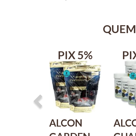
QUEM
IX 5%
PIX 5%
PI
CON
ALCON
ALC