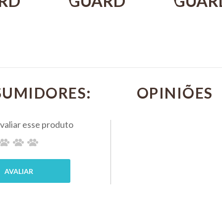
RD
GUARD
GUAR
U MIX
NATU MIX
NATU 
 PARA
30G PARA
30G P
ES
PEIXES
PEIXE
AMENTAIS
ORNAMENTAIS
ORNA
SUMIDORES:
 COM
KIT COM 2
KIT C
ALCON
ALCON
R$ 36,20
R$ 108,40
PIX 5%
PIX 5%
0
COMPRAR
COMP
MPRAR