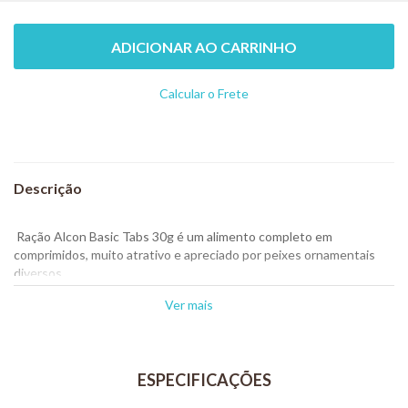
ADICIONAR AO CARRINHO
Calcular o Frete
Não sei meu CEP
Ração Alcon Basic Tabs 30g é um alimento completo em
comprimidos, muito atrativo e apreciado por peixes ornamentais
diversos.
Combina uma grande variedade de ingredientes e é enriquecido
Ver mais
com vitaminas e minerais.
A forma de utilização, aderido ao vidro do aquário, permite apreciar
os peixes enquanto se alimentam, além de melhor controlar a
quantidade de alimento consumido.