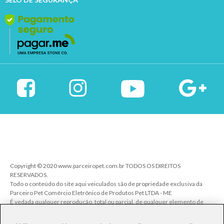
Copyright © 2020 www.parceiropet.com.br TODOS OS DIREITOS
RESERVADOS.
Todo o conteúdo do site aqui veiculados são de propriedade exclusiva da
Parceiro Pet Comércio Eletrônico de Produtos Pet LTDA - ME
É vedada qualquer reprodução, total ou parcial, de qualquer elemento de
identidade, sem expressa autorização. A violação de qualquer direito
mencionado implicará na responsabilização cível e criminal nos termos da