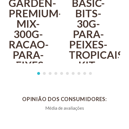
Um comprimido alimenta em média dez peixes pequenos.
ALCON
OPINIÃO DOS CONSUMIDORES:
ALCON
BASIC BITS
ALCON
GARDEN
30G PARA
ALCON
R$ 28,90