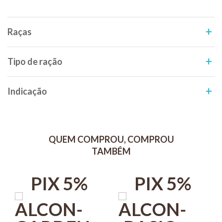
Composição: Farinha de milho, farinha de peixe, proteína
texturizada de soja, leveduras, farinha de lula, proteína isolada de
soja, aditivo estabilizante, óleo de soja refinado, espirulina
Raças
desidratada, premix vitamínico mineral, corante vermelho ponceau,
antioxidantes (Etoxiquin, Propilgalato, ácido cítrico, BHA, BHT),
aditivo antiaglutinante.
Tipo de ração
Espécies doadoras de gene- Agrobacterium tumefaciens, Bacillus
thuringiensis,Streptomyces viridochromogenes.
Indicação
Modo de uso:
Introduzir o comprimido na água do aquário e pressionar contra o
vidro, para que fique aderido.
QUEM COMPROU, COMPROU
Os peixes são atraídos e consomem o comprimido aos poucos.
TAMBÉM
Peixes grandes ou muito vorazes podem descolar o comprimido do
vidro, mas ele continuará sendo consumido solto no aquário.
PIX 5%
PIX 5%
Usar como único alimento do dia.
Alternar com outros alimentos tradicionais em outros dias.