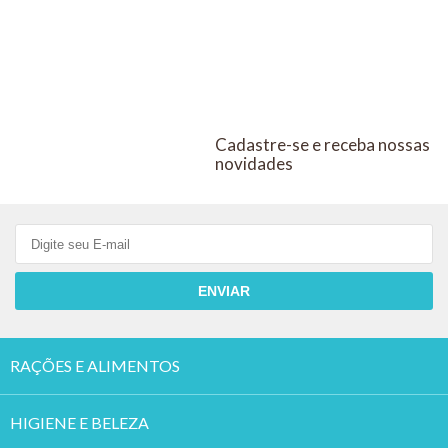
COMPRAR
COMPRAR
PARA CÃES
PARA CÃES
DOS
E GATOS
E GATOS
UCBVET
UCBVET
Cadastre-se e receba nossas
KIT COM 10
KIT COM 2
novidades
ENVIAR
RAÇÕES E ALIMENTOS
HIGIENE E BELEZA