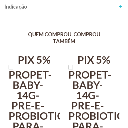
A dosagem diária (g/dia) deve seguir a tabela de dose/peso e pode
Indicação
ser fracionada no período de 24hs.
Discutir cada caso e duração de administração do suplemento
junto ao seu Profissional da Área.
QUEM COMPROU, COMPROU
Dose diária recomendada
TAMBÉM
Peso do animal: Fornecimento (Comprimidos/dia)
Até 10 kg: 1 comprimido de 660 mg.
PIX 5%
PIX 5%
10,1 - 20, 0 kg: 2 comprimidos de 660 mg.