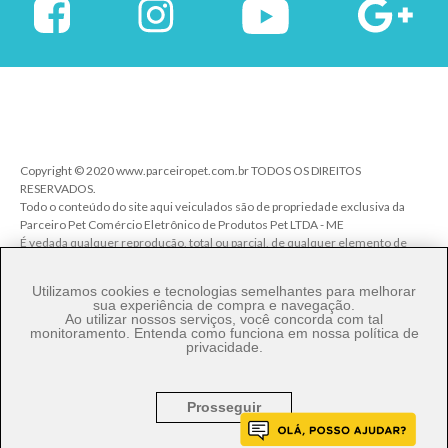
Copyright © 2020 www.parceiropet.com.br TODOS OS DIREITOS
RESERVADOS.
Todo o conteúdo do site aqui veiculados são de propriedade exclusiva da
Parceiro Pet Comércio Eletrônico de Produtos Pet LTDA - ME
É vedada qualquer reprodução, total ou parcial, de qualquer elemento de
identidade, sem expressa autorização. A violação de qualquer direito
mencionado implicará na responsabilização cível e criminal nos termos da
Utilizamos cookies e tecnologias semelhantes para melhorar
Lei.
sua experiência de compra e navegação.
Ao utilizar nossos serviços, você concorda com tal
Parceiro Pet Comércio de Produtos Pet LTDA - ME - CNPJ: 27.206.029/0001-
monitoramento. Entenda como funciona em nossa
política de
80
privacidade
.
Rua Ângelo Pereira, 92 - Vila Talarico - Cep. 03534-140 - São Paulo/SP
Prosseguir