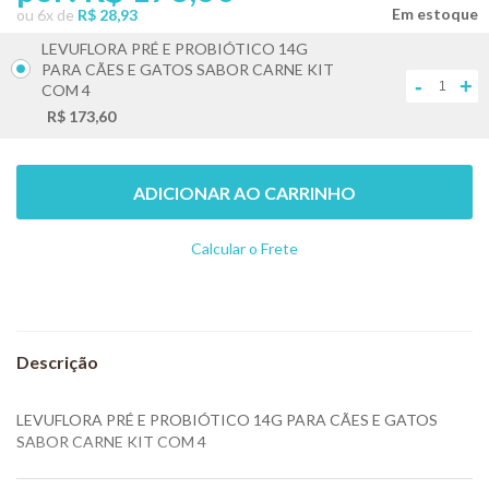
ou
6
x
de
R$ 28,93
LEVUFLORA PRÉ E PROBIÓTICO 14G
PARA CÃES E GATOS SABOR CARNE KIT
-
+
COM 4
R$ 173,60
ADICIONAR AO CARRINHO
Calcular o Frete
Não sei meu CEP
LEVUFLORA PRÉ E PROBIÓTICO 14G PARA CÃES E GATOS
SABOR CARNE KIT COM 4
Suplemento palatável para cães e gatos, composto por vitaminas,