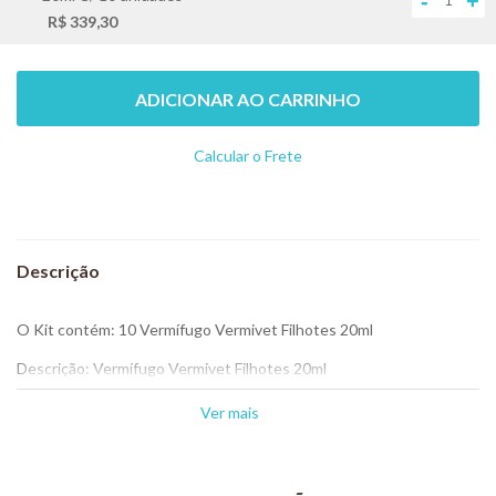
-
+
R$ 339,30
ADICIONAR AO CARRINHO
Calcular o Frete
Não sei meu CEP
O Kit contém: 10 Vermífugo Vermivet Filhotes 20ml
Descrição: Vermífugo Vermivet Filhotes 20ml
É indicado para combater as formas adultas e larvais dos principais
Ver mais
cestóides e nematóides dos cães e gatos.
Vermífugo de amplo espectro.