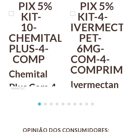
PIX 5%
PIX 5%
Chemital
Ivermectan
Plus Com 4
CHEMITEC
Pet
Comprimidos
UCB
R$ 220,90
PIX 5%
(Ivermectina)
Chemitec Vermífugo
R$ 83,20
PIX 5%
s
COMPRAR
6mg Com 4
Para Cães
OPINIÃO DOS CONSUMIDORES:
COMPRAR