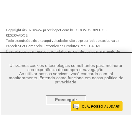
Copyright © 2020 www.parceiropet.com.br TODOS OS DIREITOS
RESERVADOS.
Todo o conteúdo do site aqui veiculados são de propriedade exclusiva da
Parceiro Pet Comércio Eletrônico de Produtos Pet LTDA - ME
É vedada qualquer reprodução, total ou parcial, de qualquer elemento de
identidade, sem expressa autorização. A violação de qualquer direito
mencionado implicará na responsabilização cível e criminal nos termos da
Utilizamos cookies e tecnologias semelhantes para melhorar
Lei.
sua experiência de compra e navegação.
Ao utilizar nossos serviços, você concorda com tal
Parceiro Pet Comércio de Produtos Pet LTDA - ME - CNPJ: 27.206.029/0001-
monitoramento. Entenda como funciona em nossa
política de
80
privacidade
.
Rua Ângelo Pereira, 92 - Vila Talarico - Cep. 03534-140 - São Paulo/SP
Prosseguir