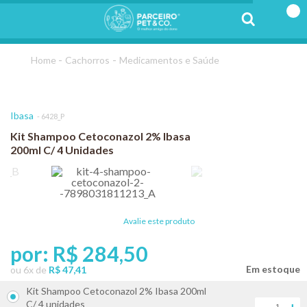
Cachorros
Medicamentos e Saúde
Ibasa
6428_P
Kit Shampoo Cetoconazol 2% Ibasa
200ml C/ 4 Unidades
Avalie este produto
por:
R$ 284,50
ou
6
x
de
R$ 47,41
Kit Shampoo Cetoconazol 2% Ibasa 200ml
C/ 4 unidades