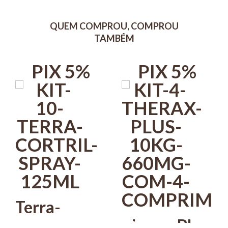
agir por alguns minutos e enxaguar bem.
QUEM COMPROU, COMPROU
Obs: Ao manusear o produto, para maior segurança utilizar luvas.
TAMBÉM
Evitar o contato do produto com os olhos, boca e focinho do animal.
IMAGENS MERAMENTE ILUSTRATIVAS
PIX 5%
PIX 5%
Terra-
Therax Plus