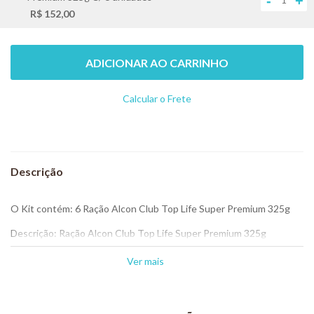
-
+
R$ 152,00
ADICIONAR AO CARRINHO
Calcular o Frete
Não sei meu CEP
O Kit contém: 6 Ração Alcon Club Top Life Super Premium 325g
Descrição: Ração Alcon Club Top Life Super Premium 325g
É um alimento extrusado completo para os períodos de maior
Ver mais
exigência nutricional dos pássaros, como reprodução, muda de
penas, convalescença ou estresse.
Viagens, mudança de local, excesso de ruídos e doenças são