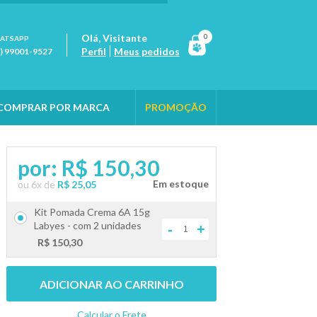
Olá,
Visitante
0
ATSAPP
Perfil
Meus pedidos
1) 99001-9527
COMPRAR POR MARCA
PROMOÇÃO
por:
R$ 150,30
ou
6
x
de
R$ 25,05
Kit Pomada Crema 6A 15g
Labyes - com 2 unidades
-
+
R$ 150,30
ADICIONAR AO CARRINHO
Calcular o Frete