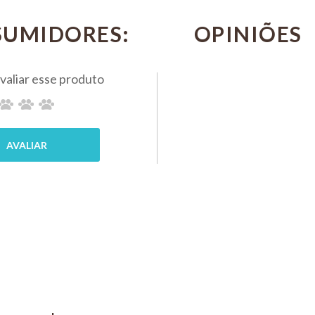
HO A
LIMPINHO
70G
SUMIDORES:
BOTUPHARMA
O
KIT COM 5
R$ 36,10
LIMPINHO
A
PIX 5%
R$ 271,70
OS
PIX 5%
COMP
ML
COMPRAR
A
MPRAR