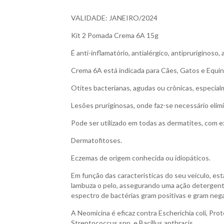
VALIDADE: JANEIRO/2024
Kit 2 Pomada Crema 6A 15g
É anti-inflamatório, antialérgico, antipruriginoso
Crema 6A está indicada para Cães, Gatos e Equino
Otites bacterianas, agudas ou crônicas, especial
Lesões pruriginosas, onde faz-se necessário elimi
Pode ser utilizado em todas as dermatites, com e
Dermatofitoses.
Eczemas de origem conhecida ou idiopáticos.
Em função das características do seu veículo, est
lambuza o pelo, assegurando uma ação detergente
espectro de bactérias gram positivas e gram neg
A Neomicina é eficaz contra Escherichia coli, Pr
Streptococcus spp, e Bacillus anthracis.