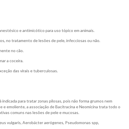
, anestésico e antimicótico para uso tópico em animais.
s, no tratamento de lesões de pele, infecciosas ou não.
mente no cão.
nar a coceira.
xceção das virais e tuberculosas.
á indicada para tratar zonas pilosas, pois não forma grumos nem
 e emoliente, a associação de Bacitracina e Neomicina trata todo o
ativas comuns nas lesões de pele e mucosas.
oteus vulgaris, Aerobácter aerógenes, Pseudomonas spp,