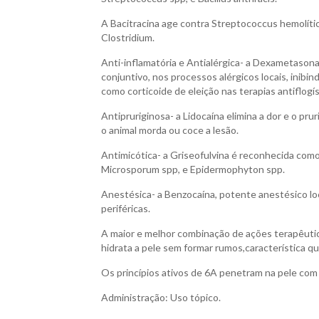
A Bacitracina age contra Streptococcus hemolíti
Clostridium.
Anti-inflamatória e Antialérgica- a Dexametasona
conjuntivo, nos processos alérgicos locais, inibi
como corticoide de eleição nas terapias antiflogís
Antipruriginosa- a Lidocaína elimina a dor e o pru
o animal morda ou coce a lesão.
Antimicótica- a Griseofulvina é reconhecida como
Microsporum spp, e Epidermophyton spp.
Anestésica- a Benzocaína, potente anestésico lo
periféricas.
A maior e melhor combinação de ações terapêutic
hidrata a pele sem formar rumos,característica que
Os princípios ativos de 6A penetram na pele com 
Administração: Uso tópico.