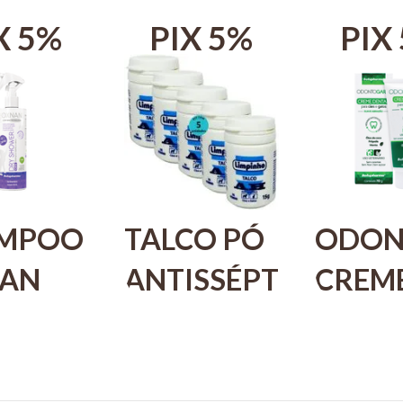
X 5%
PIX 5%
PIX
MPOO
TALCO PÓ
ODON
AN
ANTISSÉPTICO
CREM
AH 15G
DENT
WER
PARA CÃES
PARA 
E GATOS
E GAT