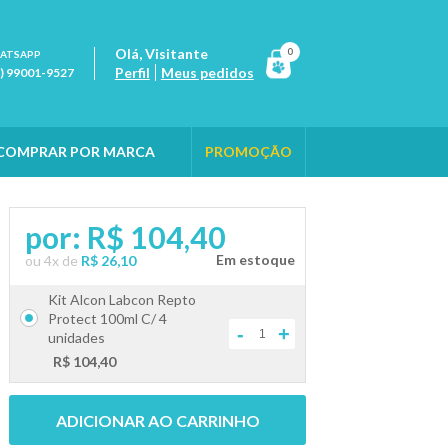
Olá,
Visitante
0
ATSAPP
Perfil
Meus pedidos
1) 99001-9527
COMPRAR POR MARCA
PROMOÇÃO
por:
R$ 104,40
ou
4
x
de
R$ 26,10
Kit Alcon Labcon Repto
Protect 100ml C/ 4
-
+
unidades
R$ 104,40
ADICIONAR AO CARRINHO