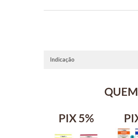
Indicação
QUEM
IX 5%
PIX 5%
PI