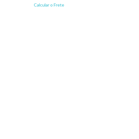
Calcular o Frete
Não sei meu CEP