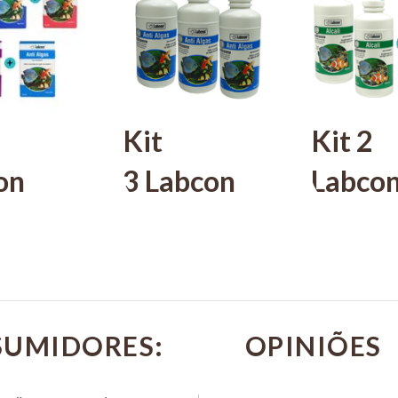
Kit
Kit 2
on
3 Labcon
Labco
lor
AntiAlgas
Alcali
 + 1
100ml -
Alcali
al
Alcon
100ml 
ALCON
 + 1
Labco
SUMIDORES:
R$ 111,60
 15ml +
Antial
PIX 5%