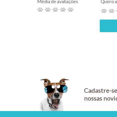
ALCON
1 Cl
R$ 99,40
15ml
PIX 5%
Anti
COMPRAR
15m
ALCON
R$ 77,70
PIX 5%
CO
Cadastre-se
nossas novi