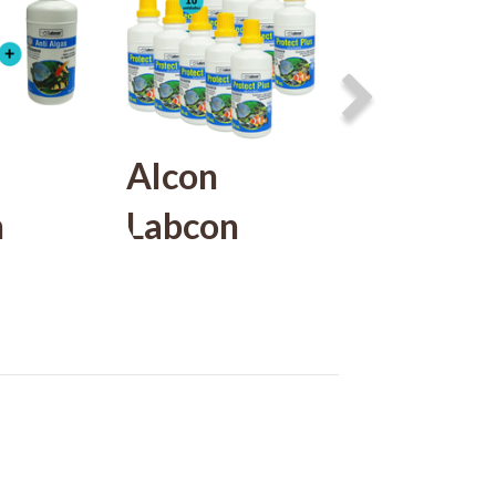
Alcon
Kit 1
n
Labcon
Aqualif
zante
Protect
15ml + 
Plus 100ml
Cristal
+ 1
Kit Com 10
15ml + 
n
Unidades
Clean 1
ALCON
gas
+ 1 Prot