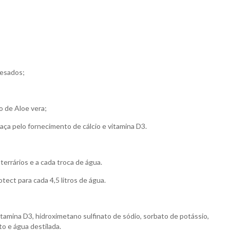
pesados;
o de Aloe vera;
aça pelo fornecimento de cálcio e vitamina D3.
rrários e a cada troca de água.
ect para cada 4,5 litros de água.
itamina D3, hidroximetano sulfinato de sódio, sorbato de potássio,
ato e água destilada.