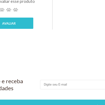
ean
100ml
COMPRAR
ALCON
 + 1
R$ 114,00
algas
PIX 5%
l
COMP
MPRAR
 e receba
dades