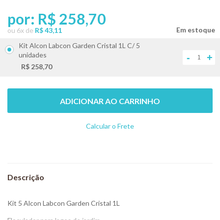
por:
R$ 258,70
ou
6
x
de
R$ 43,11
Kit Alcon Labcon Garden Cristal 1L C/ 5
unidades
-
+
R$ 258,70
ADICIONAR AO CARRINHO
Calcular o Frete
Não sei meu CEP
Kit 5 Alcon Labcon Garden Cristal 1L