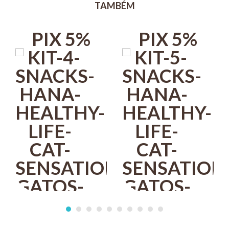
Composição: Farinha de Vísceras, Farinha de Trigo, Quirera de
TAMBÉM
arroz, Farelo de Trigo, Gordura de Frango, Hexametafosfato de
Sódio, Celulose Pó, Levedura Seca de Cervejaria, Palatabilizante de
Fígado de Frango, Polpa de Beterraba, Fibra de Cana de Açúcar,
PIX 5%
PIX 5%
Amido de Mandioca, Goma Alginato, Glucanos, Ácido Fosfórico,
Sorbato de Potássio, Ácido Propiônico, Ácido Cítrico, Mannan-
Oligossacarídeos, Corante Caramelo Natural, Metionina, Taurina,
Vitaminas (A, D3, E, K, B1, B2, B6, B12, Ácido Pantotênico, Ácido
Fólico, Niacina, Biotina, Cloreto de Colina), Minerais (Cloreto de
Sódio, Calcário Calcítico, Óxido de Zinco, Sulfato Ferroso, Sulfato
de Cobre, Monóxido de Manganês, Iodato de Cálcio, Selenito de
Sódio, Dióxido de Titânio, Minerais Quelatados (Manganês, Selênio,
Zinco), Antioxidantes (BHA, BHT).