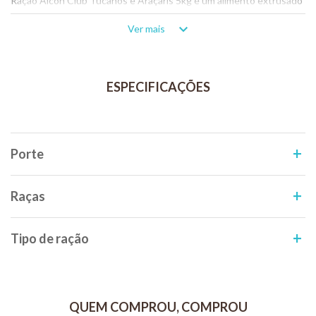
Ração Alcon Club Tucanos e Araçaris 5kg é um alimento extrusado
completo.
Ver mais
Contém Prebiótico que promove o crescimento seletivo de
bactérias benéficas presentes nos intestinos, melhorando o
aproveitamento dos nutrientes.
Adequadamente balanceado e enriquecido com vitaminas e
minerais, apresenta textura e formato que facilitam o bom
aproveitamento do alimento pelas aves, além de cores e aroma
atrativos que ajudam na aceitação do alimento e na distração.
Porte
Composição: Fubá de milho, farelo de soja, óleo de soja refinado,
ovo desidratado, premix vitamínico mineral, fécula de mandioca,
leveduras, aditivo prebiótico (0,2 %), corantes (amarelo crepúsculo,
Raças
vermelho ponceau), antioxidantes (Etoxiquin, Propilgalato, BHA,
BHT), aditivo aromatizante (aroma de manga), aditivo acidificante
(ácido cítrico).
Tipo de ração
Modo de uso:
Esta ração deve ser oferecida como única fonte de alimento.
Servir em comedouros limpos e secos.
QUEM COMPROU, COMPROU