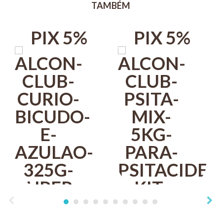
TAMBÉM
Deixar água limpa sempre à disposição.
Pássaros habituados às dietas a base de sementes poderão
PIX 5%
PIX 5%
estranhar inicialmente o novo alimento.
Neste caso, para facilitar a adaptação, deve-se misturar
temporariamente o novo alimento com as sementes de costume.
1° ao 3° dia- 25% de ração e 75% sementes.
4° ao 6° dia- 50% de ração e 50% de sementes.
7° ao 9° dia- 75% de ração e 25% de sementes.
A partir do 10° dia- Somente Alcon Club Tucanos.
IMAGENS MERAMENTE ILUSTRATIVAS