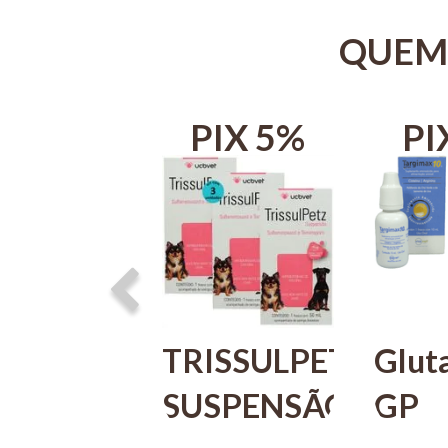
QUEM
IX 5%
PIX 5%
PI
rgimax
TRISSULPETZ
Glut
SUSPENSÃO
GP