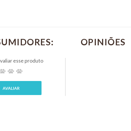
emento
60
Para C
otas
Suplemento
Gatos
l
Cães e
Biovet
rgimax
Gatos
Com 1
SUMIDORES:
BIOVET
1000mg C/
R$ 508,20
emento
30 Cápsulas
PIX 5%
al
Kit Com 10
COMP
INOVET
l
R$ 1.473,00
PIX 5%
COMPRAR