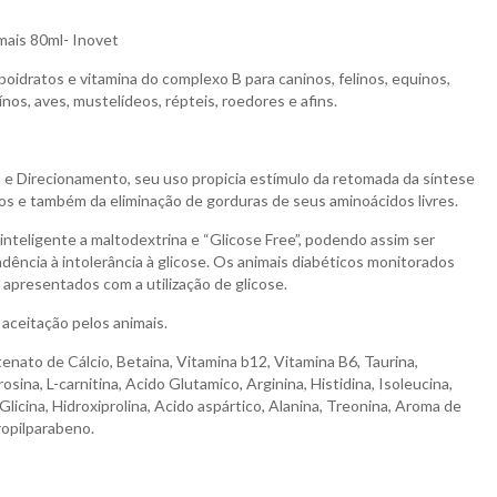
mais 80ml- Inovet
oidratos e vitamina do complexo B para caninos, felinos, equinos,
ínos, aves, mustelídeos, répteis, roedores e afins.
e Direcionamento, seu uso propicia estímulo da retomada da síntese
os e também da eliminação de gorduras de seus aminoácidos livres.
inteligente a maltodextrina e “Glicose Free”, podendo assim ser
ência à intolerância à glicose. Os animais diabéticos monitorados
apresentados com a utilização de glicose.
 aceitação pelos animais.
enato de Cálcio, Betaina, Vitamina b12, Vitamina B6, Taurina,
irosina, L-carnitina, Acido Glutamico, Arginina, Histidina, Isoleucina,
 Glicina, Hidroxiprolina, Acido aspártico, Alanina, Treonina, Aroma de
ropilparabeno.