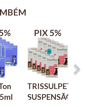
AMBÉM
 5%
PIX 5%
PIX 
Ton
TRISSULPETZ
Osteosy
25ml
SUSPENSÃO
2000mg