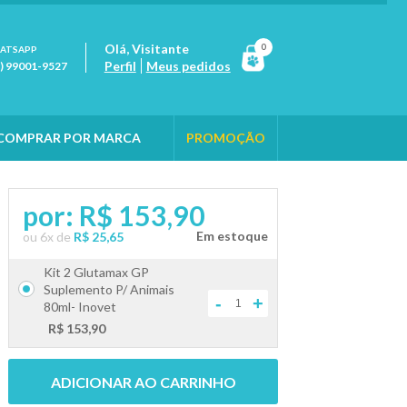
Olá,
Visitante
0
ATSAPP
Perfil
Meus pedidos
1) 99001-9527
COMPRAR POR MARCA
PROMOÇÃO
por:
R$ 153,90
ou
6
x
de
R$ 25,65
Kit 2 Glutamax GP
Suplemento P/ Animais
-
+
80ml- Inovet
R$ 153,90
ADICIONAR AO CARRINHO