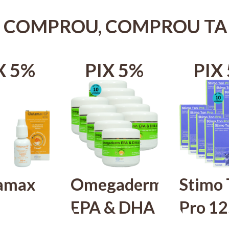
 COMPROU, COMPROU T
X 5%
PIX 5%
PIX
amax
Omegaderm
Stimo 
EPA & DHA
Pro 1