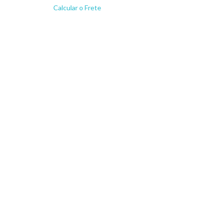
Calcular o Frete
Não sei meu CEP