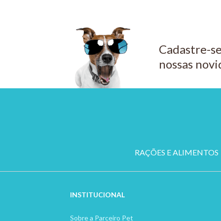
CO
Cadastre-se
nossas novi
RAÇÕES E ALIMENTOS
INSTITUCION
AL
Sobre a Parceiro Pet