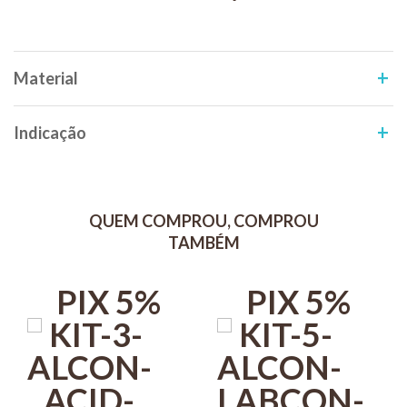
Gotas mais uniformes
Mesmo rendimento
Material
Indicação de Uso: Labcon Alcali é indicado para elevar o pH da água
de aquários de água doce ou marinhos. Alterações do pH são
prejudiciais aos habitantes do aquário. Consulte a literatura para
Indicação
definir o pH ideal para seu aquário, considerando as espécies nele
mantidas.
Use Labcon Alcali como providência emergencial de correção.
Procure identificar e reverter as causas responsáveis pela
QUEM COMPROU, COMPROU
acidificação. Tamponadores podem ser aplicados para resultados
TAMBÉM
mais persistentes.
Use Labcon Test pH Tropical ou Labcon Test pH Ciclídeos
PIX 5%
PIX 5%
Narinhos para monitorar o pH. Lembre-se que correções devem ser
realizadas de forma gradual, pois mudanças bruscas causam
estresse nos peixes.
Modo de uso
1. Calcule o volume de água do aquário;