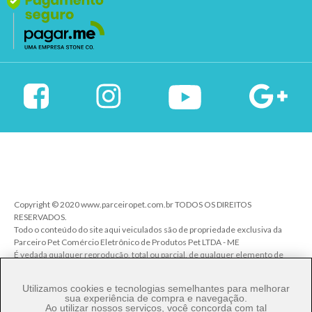
Copyright © 2020 www.parceiropet.com.br TODOS OS DIREITOS
RESERVADOS.
Todo o conteúdo do site aqui veiculados são de propriedade exclusiva da
Parceiro Pet Comércio Eletrônico de Produtos Pet LTDA - ME
É vedada qualquer reprodução, total ou parcial, de qualquer elemento de
identidade, sem expressa autorização. A violação de qualquer direito
mencionado implicará na responsabilização cível e criminal nos termos da
Utilizamos cookies e tecnologias semelhantes para melhorar
Lei.
sua experiência de compra e navegação.
Ao utilizar nossos serviços, você concorda com tal
Parceiro Pet Comércio de Produtos Pet LTDA - ME - CNPJ: 27.206.029/0001-