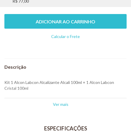
R$ 77,00
ADICIONAR AO CARRINHO
Calcular o Frete
Não sei meu CEP
Kit 1 Alcon Labcon Alcalizante Alcali 100ml + 1 Alcon Labcon
Cristal 100ml
Descrição: Alcon Labcon Alcalizante Alcali
Ver mais
Alcalinizante para corrigir o pH da água
Novo Modo de Usar
Gotejador de precisão