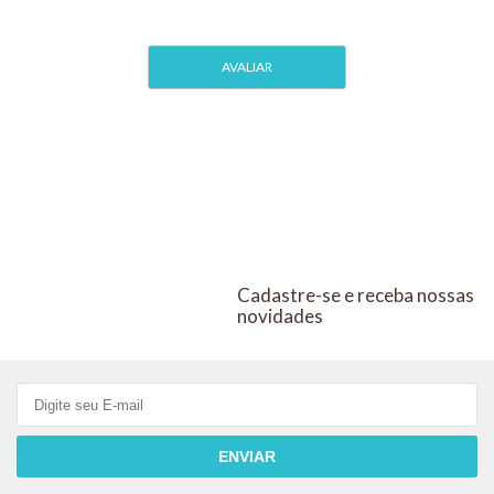
transparência de águas de aquários de água doce que tenham se
tornado turvas por deficiência de filtragem ou excesso de alimento.
O produto promove a aglutinação das partículas em suspensão, o
que facilita a filtragem.
Modo de uso
1. Calcule o volume de água do aquário;
2. Com a bisnaga na posição vertical, adicione 2 gotas de Labcon
Cristal para cada litro de água;
3. Se for possível diminua o fluxo de filtragem durante as 4
primeiras horas após a aplicação.
Cadastre-se e receba nossas
Labcon Cristal pode baixar o pH em águas com baixa reserva de
novidades
carbonatos. Essa característica de água pode ser conferida com
Labcon Test Dureza em Carbonatos KH.
Composição: Sulfato de alumínio. água filtrada
ENVIAR