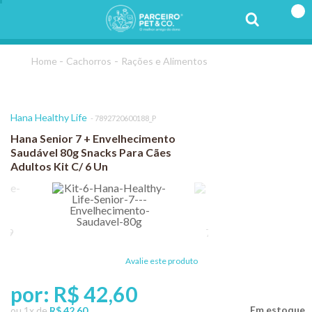
Cachorros
Rações e Alimentos
Hana Healthy Life
7892720600188_P
Hana Senior 7 + Envelhecimento
Saudável 80g Snacks Para Cães
Adultos Kit C/ 6 Un
Avalie este produto
por:
R$ 42,60
ou
1
x
de
R$ 42,60