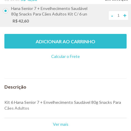
Hana Senior 7 + Envelhecimento Saudável
80g Snacks Para Cães Adultos Kit C/ 6 un
-
+
R$ 42,60
ADICIONAR AO CARRINHO
Calcular o Frete
Não sei meu CEP
Kit 6 Hana Senior 7 + Envelhecimento Saudável 80g Snacks Para
Cães Adultos
Hana Sticks Dogs Senior foi desenvolvido cuidadosamente para
animais idosos, com diminuição da mobilidade intestinal, perda de
Ver mais
peso muscular, dores nas articulações e dentes frágeis.