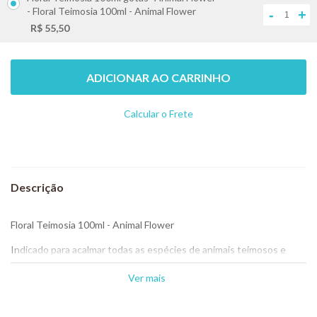
- Floral Teimosia 100ml - Animal Flower
-
+
R$ 55,50
ADICIONAR AO CARRINHO
Calcular o Frete
Não sei meu CEP
Floral Teimosia 100ml - Animal Flower
Indicado para acalmar todas as espécies de animais teimosos e
birrentos.
Ver mais
Composição: Solução composta de água mineral e destilado
alcoólico na proporção de 20% e essências florais do Sistema Bach
e Saint Germain (Beech, Heather, rock water, allium, canela).