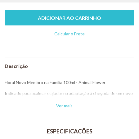
por:
R$ 55,50
ou
2
x
de
R$ 27,75
Floral Novo Membro na Família 100ml
spray- Animal Flower
-
+
R$ 55,50
ADICIONAR AO CARRINHO
Calcular o Frete
Não sei meu CEP