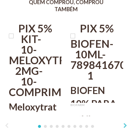
QUEM COMPROU, COMPROU
Deve ser usado por 3 meses.
TAMBÉM
PIX 5%
PIX 5%
BIOFEN
10% PARA
Meloxytrat
BIOFARM
CÃES E
2mg C/ 10
R$ 33,40
UCB
PIX 5%
GATOS