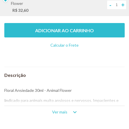
Flower
-
+
R$ 32,60
ADICIONAR AO CARRINHO
Calcular o Frete
Não sei meu CEP
Floral Ansiedade 30ml - Animal Flower
Indicado para animais muito ansiosos e nervosos. Impacientes e
desatentos.
Ver mais
Composição: Solução composta de água mineral e destilado
alcoólico na proporção de 20% e essências florais do Sistema Bach
e Saint Germain (clematis, vervain, impatiens, rescue, chicory).