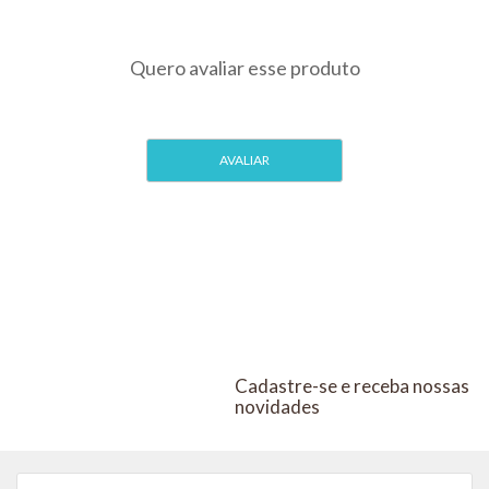
 UCBVET
Para Cães
ucbvet
Cadastre-se e receba nossas
novidades