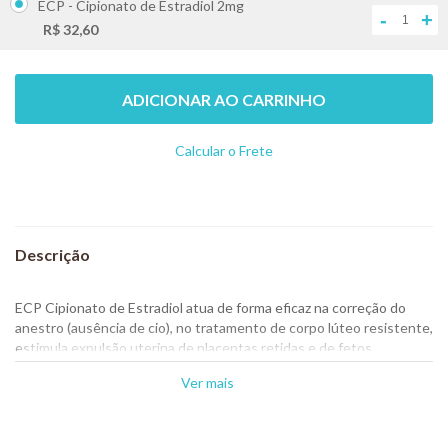
ECP - Cipionato de Estradiol 2mg
-
+
R$ 32,60
ADICIONAR AO CARRINHO
Calcular o Frete
Não sei meu CEP
ECP Cipionato de Estradiol
atua de forma eficaz na correção do
anestro (ausência de cio), no tratamento de corpo lúteo resistente,
estimula expulsão uterina de placentas retidas e de fetos
mumificados.
Ver mais
Composição:
Cada mL contém:
Cipionato de Estradiol USP - 2
mg
Veículo q.s.p - 1 mL
Modo de usar:
VACAS:
Anestro