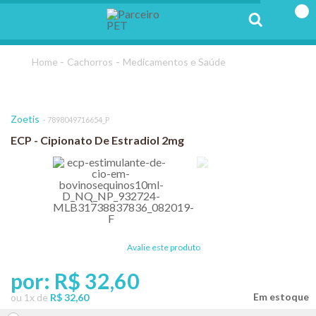
Cachorros
Medicamentos e Saúde
Zoetis
7898049716654_P
ECP - Cipionato De Estradiol 2mg
Avalie este produto
por:
R$ 32,60
ou
1
x
de
R$ 32,60