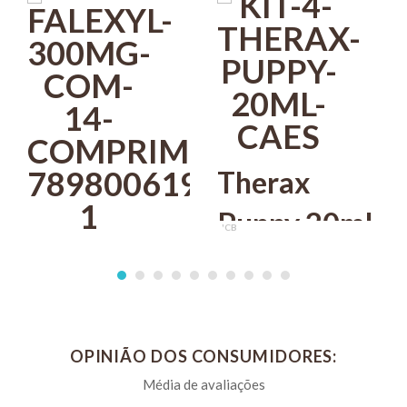
Therax
Puppy 20ml
UCB
Falexyl
Vermífugo
R$ 118,00
PIX 5%
300mg Com
Para Cães
UCB
COMPRAR
14
ucbvet Kit
R$ 75,10
OPINIÃO DOS CONSUMIDORES:
s
PIX 5%
Comprimidos
Com 4
COMPRAR