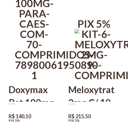
PIX 5%
Doxymax
Meloxytrat
Pet 100mg
2mg C/ 10
UCB
UCB
Para Cães
comprimidos
R$ 140,10
R$ 215,50
PIX 5%
PIX 5%