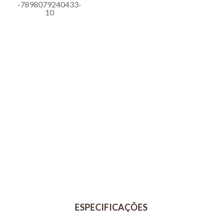
Bovinos: 2,5 a 10ml
Equinos: 1,5 a 2,5ml
por:
R$ 268,50
Cães: 0,25 a 1ml
ou
6
x
de
R$ 44,75
Gatos: 0,125 a 0,5ml
A posologia poderá ser modificada a
critério do Médico Veterinário.
Composição:
Calcular o Frete
Cada 100ml contém: Dexatametasona
200mg; Veículo q.s.p. 100ml.
Não sei meu CEP