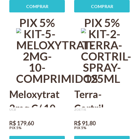
Com 70
UCBVET Kit
COMPRAR
COMPRAR
Comprimidos
com 6
PIX 5%
PIX 5%
ucbvet
Meloxytrat
Terra-
2mg C/ 10
Cortril
UCB
ZOETIS
comprimidos
Spray
R$ 179,60
R$ 91,80
PIX 5%
PIX 5%
UCBVET Kit
125ml