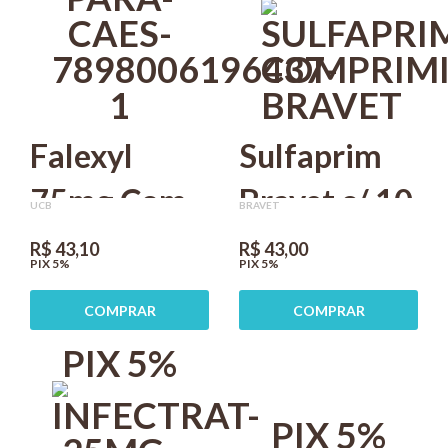
Falexyl
Sulfaprim
75mg Com
Bravet c/ 10
UCB
BRAVET
14
Comprimidos
R$ 43,10
R$ 43,00
PIX 5%
PIX 5%
Comprimidos
COMPRAR
COMPRAR
Para Cães
PIX 5%
ucbvet
PIX 5%