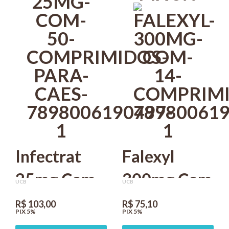
Infectrat
Falexyl
25mg Com
300mg Com
UCB
UCB
50
14
R$ 103,00
R$ 75,10
PIX 5%
PIX 5%
Comprimidos
Comprimidos