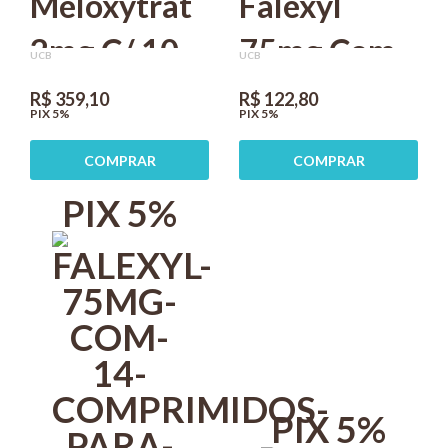
Meloxytrat
Falexyl
2mg C/ 10
75mg Com
UCB
UCB
Comprimidos
70
R$ 359,10
R$ 122,80
PIX 5%
PIX 5%
UCBVET Kit
Comprimidos
COMPRAR
COMPRAR
com 10
Para Cães
PIX 5%
ucbvet
PIX 5%