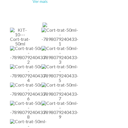
Ver mais
tendinites, bursites, luxações e
miosites;
Cetose bovina;
Reações alérgicas;
Doenças dermatológicas;
Estado de choque, toxemia e crise
circulatória;
Como medicação auxiliar nas mastites
agudas, metrites, pneumonias, febre dos
transportes e vitular dos bovinos e
equinos e nos acidentes com animais
peçonhentos.
Modo de uso
É um produto injetável, devendo ser
aplicado por via intramuscular ou
endovenosa nas seguintes doses: