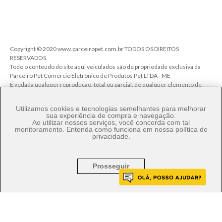
Copyright © 2020 www.parceiropet.com.br TODOS OS DIREITOS
RESERVADOS.
Todo o conteúdo do site aqui veiculados são de propriedade exclusiva da
Parceiro Pet Comércio Eletrônico de Produtos Pet LTDA - ME
É vedada qualquer reprodução, total ou parcial, de qualquer elemento de
identidade, sem expressa autorização. A violação de qualquer direito
mencionado implicará na responsabilização cível e criminal nos termos da
Utilizamos cookies e tecnologias semelhantes para melhorar
Lei.
sua experiência de compra e navegação.
Ao utilizar nossos serviços, você concorda com tal
Parceiro Pet Comércio de Produtos Pet LTDA - ME - CNPJ: 27.206.029/0001-
monitoramento. Entenda como funciona em nossa
política de
80
privacidade
.
Rua Ângelo Pereira, 92 - Vila Talarico - Cep. 03534-140 - São Paulo/SP
Prosseguir