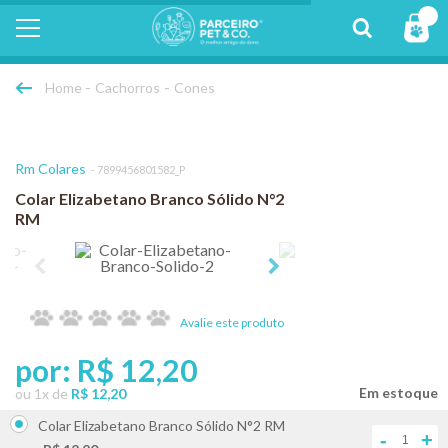
Cachorros
Cones
Rm Colares
7899456801582_P
Colar Elizabetano Branco Sólido N°2
RM
Avalie este produto
por:
R$ 12,20
ou
1
x
de
R$ 12,20
Colar Elizabetano Branco Sólido N°2 RM
-
+