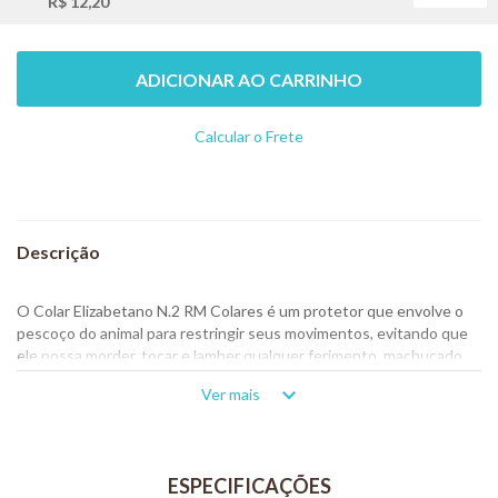
R$ 12,20
ADICIONAR AO CARRINHO
Calcular o Frete
Não sei meu CEP
O Colar Elizabetano N.2 RM Colares é um protetor que envolve o
pescoço do animal para restringir seus movimentos, evitando que
ele possa morder, tocar e lamber qualquer ferimento, machucado
ou ferida cirúrgica que possua e que esteja em tratamento.
Ver mais
Também é comumente usado em caso pós-operatório, evitando
que o animal arranque os pontos cirúrgicos.
É feito em material resistente e ainda conta com reguladores para