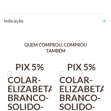
o ajuste ideal!
Dimensões:
Circunferência pescoço= 26 cm
Indicação
Circunferência Externa= 66 cm
Altura- Pescoço ao Focinho= 13,5 cm
QUEM COMPROU, COMPROU
TAMBÉM
PIX 5%
PIX 5%