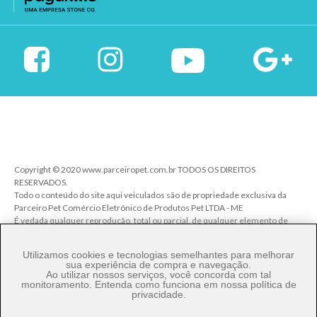
Copyright © 2020 www.parceiropet.com.br TODOS OS DIREITOS
RESERVADOS.
Todo o conteúdo do site aqui veiculados são de propriedade exclusiva da
Parceiro Pet Comércio Eletrônico de Produtos Pet LTDA - ME
É vedada qualquer reprodução, total ou parcial, de qualquer elemento de
identidade, sem expressa autorização. A violação de qualquer direito
mencionado implicará na responsabilização cível e criminal nos termos da
Utilizamos cookies e tecnologias semelhantes para melhorar
Lei.
sua experiência de compra e navegação.
Ao utilizar nossos serviços, você concorda com tal
Parceiro Pet Comércio de Produtos Pet LTDA - ME - CNPJ: 27.206.029/0001-
monitoramento. Entenda como funciona em nossa
política de
80
privacidade
.
Rua Ângelo Pereira, 92 - Vila Talarico - Cep. 03534-140 - São Paulo/SP