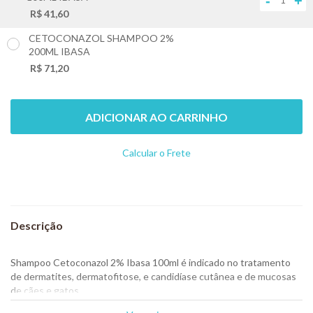
-
+
R$ 41,60
CETOCONAZOL SHAMPOO 2%
200ML IBASA
+
R$ 71,20
ADICIONAR AO CARRINHO
Calcular o Frete
Não sei meu CEP
Shampoo Cetoconazol 2% Ibasa 100ml é indicado no tratamento
de dermatites, dermatofitose, e candidíase cutânea e de mucosas
de cães e gatos.